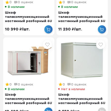
0
0 оценок
0
0 оценок
В наличии
В наличии
Шкаф
Шкаф
телекоммуникационный
телекоммуникационный
настенный разборный 6U
настенный разборный 6U
(600х350) дверь стекло,
(600х520) дверь металл
10 390
₽
/
шт.
11 230
₽
/
шт.
цвет...
0
0 оценок
0
0 оценок
В наличии
Нет в наличии
Шкаф
Шкаф
телекоммуникационный
телекоммуникационный
настенный разборный 6U
настенный разборный 6U
(600х650) дверь стекло
(600х350) дверь металл