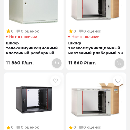
0
0 оценок
0
0 оценок
Нет в наличии
Нет в наличии
Шкаф
Шкаф
телекоммуникационный
телекоммуникационный
настенный разборный
настенный разборный 9U
12U (600х350) дверь
(600х350) дверь стекло
11 860
₽
/
шт.
11 860
₽
/
шт.
металл
0
0 оценок
0
0 оценок