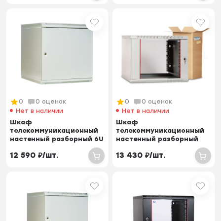
0
0 оценок
0
0 оценок
Нет в наличии
Нет в наличии
Шкаф
Шкаф
телекоммуникационный
телекоммуникационный
настенный разборный 6U
настенный разборный
(600х650) дверь металл
12U (600х350) дверь
12 590
₽
/
шт.
13 430
₽
/
шт.
стекло