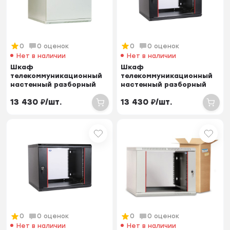
0
0 оценок
0
0 оценок
Нет в наличии
Нет в наличии
Шкаф
Шкаф
телекоммуникационный
телекоммуникационный
настенный разборный
настенный разборный
15U (600х350) дверь
12U (600х350) дверь
13 430
₽
/
шт.
13 430
₽
/
шт.
металл
стекло, цве...
0
0 оценок
0
0 оценок
Нет в наличии
Нет в наличии