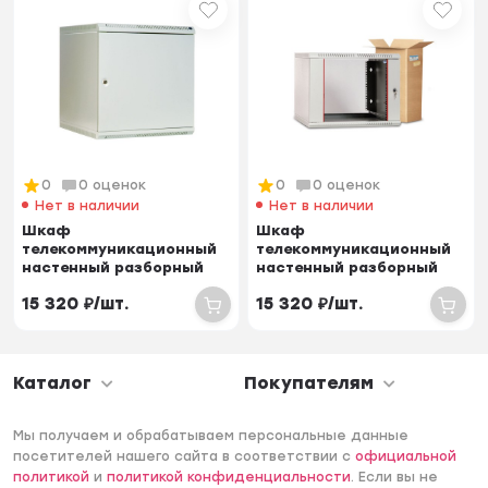
0
0 оценок
0
0 оценок
Нет в наличии
Нет в наличии
Шкаф
Шкаф
телекоммуникационный
телекоммуникационный
настенный разборный
настенный разборный
18U (600х350) дверь
15U (600х350) дверь
15 320
₽
/
шт.
15 320
₽
/
шт.
металл
стекло
Каталог
Покупателям
Мы получаем и обрабатываем персональные данные
посетителей нашего сайта в соответствии с
официальной
политикой
и
политикой конфиденциальности
. Если вы не