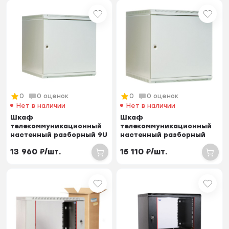
0
0 оценок
0
0 оценок
Нет в наличии
Нет в наличии
Шкаф
Шкаф
телекоммуникационный
телекоммуникационный
настенный разборный 9U
настенный разборный
(600х650) дверь металл
15U (600х520) дверь
13 960
₽
/
шт.
15 110
₽
/
шт.
металл