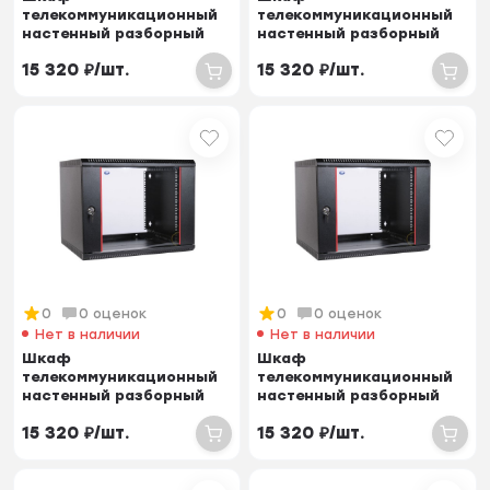
телекоммуникационный
телекоммуникационный
настенный разборный
настенный разборный
12U (600х520) дверь
12U (600х650) дверь
15 320
₽
/
шт.
15 320
₽
/
шт.
стекло
металл
0
0 оценок
0
0 оценок
Нет в наличии
Нет в наличии
Шкаф
Шкаф
телекоммуникационный
телекоммуникационный
настенный разборный
настенный разборный
12U (600х520) дверь
15U (600х350) дверь
15 320
₽
/
шт.
15 320
₽
/
шт.
стекло, цве...
стекло, цве...