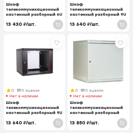
Шкаф
Шкаф
телекоммуникационный
телекоммуникационный
настенный разборный 6U
настенный разборный 9U
(600х650) дверь стекло,
(600х520) дверь стекло
13 430
₽
/
шт.
13 640
₽
/
шт.
цвет...
0
0 оценок
0
0 оценок
Нет в наличии
Нет в наличии
Шкаф
Шкаф
телекоммуникационный
телекоммуникационный
настенный разборный 9U
настенный разборный
(600х520) дверь стекло,
12U (600х520) дверь
13 640
₽
/
шт.
13 850
₽
/
шт.
цвет...
металл