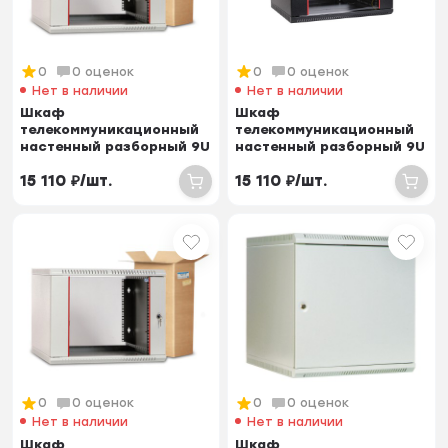
0
0 оценок
0
0 оценок
Нет в наличии
Нет в наличии
Шкаф
Шкаф
телекоммуникационный
телекоммуникационный
настенный разборный 9U
настенный разборный 9U
(600х650) дверь стекло
(600х650) дверь стекло,
15 110
₽
/
шт.
15 110
₽
/
шт.
цвет...
0
0 оценок
0
0 оценок
Нет в наличии
Нет в наличии
Шкаф
Шкаф