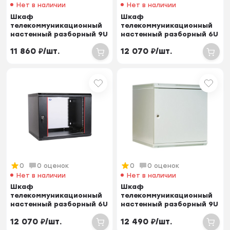
Нет в наличии
Нет в наличии
Шкаф
Шкаф
телекоммуникационный
телекоммуникационный
настенный разборный 9U
настенный разборный 6U
(600х350) дверь стекло,
(600х520) дверь стекло
11 860
₽
/
шт.
12 070
₽
/
шт.
цвет...
0
0 оценок
0
0 оценок
Нет в наличии
Нет в наличии
Шкаф
Шкаф
телекоммуникационный
телекоммуникационный
настенный разборный 6U
настенный разборный 9U
(600х520) дверь стекло,
(600х520) дверь металл
12 070
₽
/
шт.
12 490
₽
/
шт.
цвет...