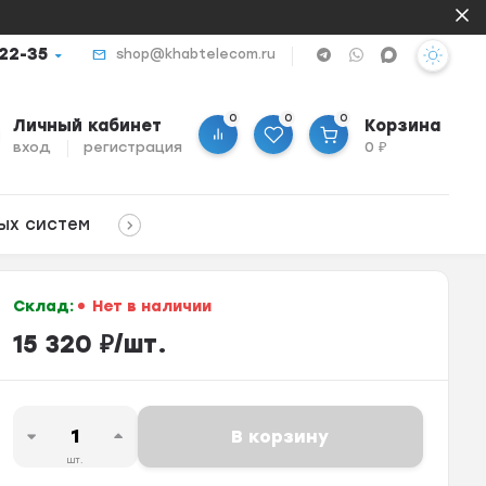
-22-35
shop@khabtelecom.ru
0
0
0
Личный кабинет
Корзина
вход
регистрация
0
₽
ых систем
Склад:
Нет в наличии
15 320
₽
/
шт.
В корзину
шт.