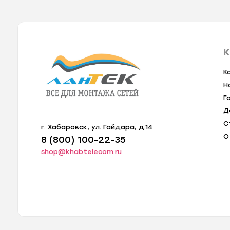
К
К
Н
Г
Д
С
г. Хабаровск, ул. Гайдара, д.14
О
8 (800) 100-22-35
shop@khabtelecom.ru