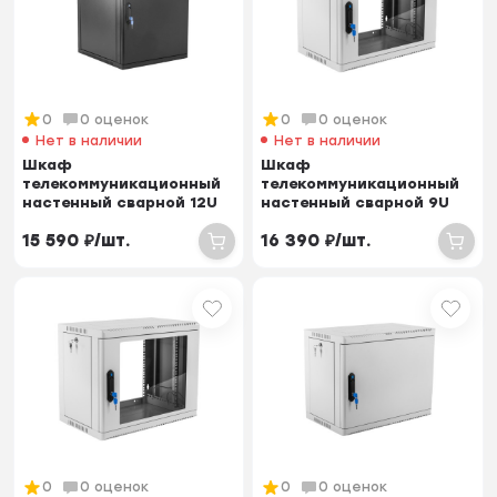
0
0 оценок
0
0 оценок
Нет в наличии
Нет в наличии
Шкаф
Шкаф
телекоммуникационный
телекоммуникационный
настенный сварной 12U
настенный сварной 9U
(600 × 350) съёмные
(600 × 350) съёмные
15 590
₽
/
шт.
16 390
₽
/
шт.
стенки, д...
стенки, дв...
0
0 оценок
0
0 оценок