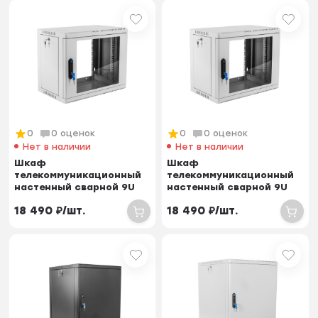
0
0 оценок
0
0 оценок
Нет в наличии
Нет в наличии
Шкаф
Шкаф
телекоммуникационный
телекоммуникационный
настенный сварной 9U
настенный сварной 9U
(600 × 500) съёмные
(600 × 500) съёмные
18 490
₽
/
шт.
18 490
₽
/
шт.
стенки, дв...
стенки, дв...