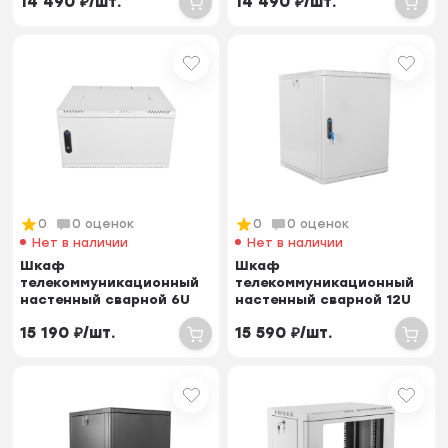
14 490
₽
/
шт.
14 490
₽
/
шт.
стенки, дв...
стенки, дв...
0
0 оценок
0
0 оценок
Нет в наличии
Нет в наличии
Шкаф
Шкаф
телекоммуникационный
телекоммуникационный
настенный сварной 6U
настенный сварной 12U
(600 × 500) съёмные
(600 × 350) съёмные
15 190
₽
/
шт.
15 590
₽
/
шт.
стенки, дв...
стенки, д...