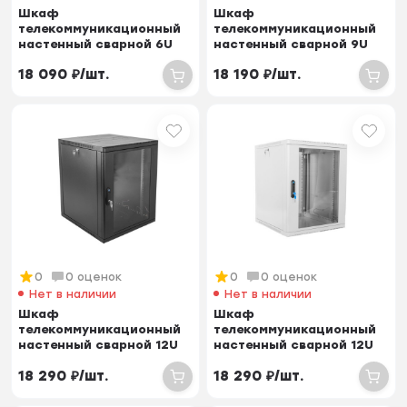
Шкаф
Шкаф
телекоммуникационный
телекоммуникационный
настенный сварной 6U
настенный сварной 9U
(600 × 650) съёмные
(600 × 650) съёмные
18 090
₽
/
шт.
18 190
₽
/
шт.
стенки, дв...
стенки, дв...
0
0 оценок
0
0 оценок
Нет в наличии
Нет в наличии
Шкаф
Шкаф
телекоммуникационный
телекоммуникационный
настенный сварной 12U
настенный сварной 12U
(600 × 350) съёмные
(600 × 350) съёмные
18 290
₽
/
шт.
18 290
₽
/
шт.
стенки, д...
стенки, д...