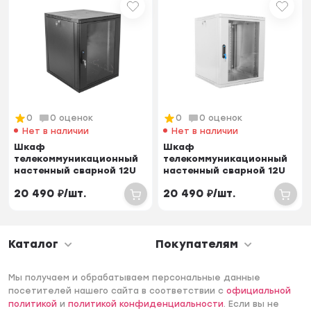
0
0 оценок
0
0 оценок
Нет в наличии
Нет в наличии
Шкаф
Шкаф
телекоммуникационный
телекоммуникационный
настенный сварной 12U
настенный сварной 12U
(600 × 500) съёмные
(600 × 500) съёмные
20 490
₽
/
шт.
20 490
₽
/
шт.
стенки, д...
стенки, д...
Каталог
Покупателям
Мы получаем и обрабатываем персональные данные
посетителей нашего сайта в соответствии с
официальной
политикой
и
политикой конфиденциальности
. Если вы не