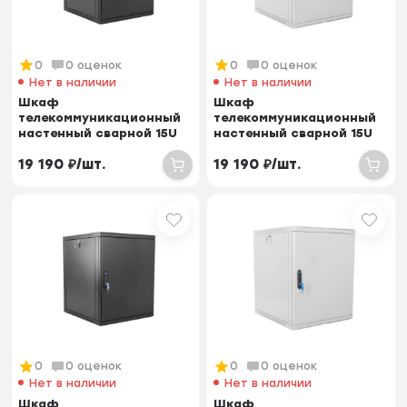
0
0 оценок
0
0 оценок
Нет в наличии
Нет в наличии
Шкаф
Шкаф
телекоммуникационный
телекоммуникационный
настенный сварной 15U
настенный сварной 15U
(600 × 500) съёмные
(600 × 500) съёмные
19 190
₽
/
шт.
19 190
₽
/
шт.
стенки, д...
стенки, д...
0
0 оценок
0
0 оценок
Нет в наличии
Нет в наличии
Шкаф
Шкаф