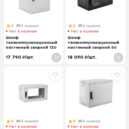
0
0 оценок
0
0 оценок
Нет в наличии
Нет в наличии
Шкаф
Шкаф
телекоммуникационный
телекоммуникационный
настенный сварной 12U
настенный сварной 6U
(600 × 500) съёмные
(600 × 650) съёмные
17 790
₽
/
шт.
18 090
₽
/
шт.
стенки, д...
стенки, дв...
0
0 оценок
0
0 оценок
Нет в наличии
Нет в наличии