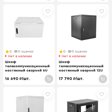
0
0 оценок
0
0 оценок
Нет в наличии
Нет в наличии
Шкаф
Шкаф
телекоммуникационный
телекоммуникационный
настенный сварной 6U
настенный сварной 12U
(600 × 650) съёмные
(600 × 500) съёмные
16 690
₽
/
шт.
17 790
₽
/
шт.
стенки, дв...
стенки, д...