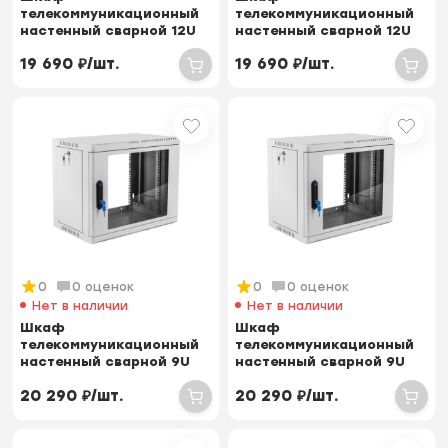
телекоммуникационный
телекоммуникационный
настенный сварной 12U
настенный сварной 12U
(600 × 650) съёмные
(600 × 650) съёмные
19 690
₽
/
шт.
19 690
₽
/
шт.
стенки, д...
стенки, д...
0
0 оценок
0
0 оценок
Нет в наличии
Нет в наличии
Шкаф
Шкаф
телекоммуникационный
телекоммуникационный
настенный сварной 9U
настенный сварной 9U
(600 × 650) съёмные
(600 × 650) съёмные
20 290
₽
/
шт.
20 290
₽
/
шт.
стенки, дв...
стенки, дв...