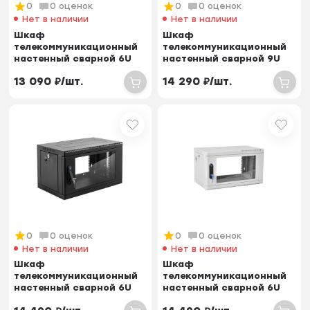
0
0 оценок
0
0 оценок
Нет в наличии
Нет в наличии
Шкаф
Шкаф
телекоммуникационный
телекоммуникационный
настенный сварной 6U
настенный сварной 9U
(600 × 350) съёмные
(600 × 350) съёмные
13 090
₽
/
шт.
14 290
₽
/
шт.
стенки, дв...
стенки, дв...
0
0 оценок
0
0 оценок
Нет в наличии
Нет в наличии
Шкаф
Шкаф
телекоммуникационный
телекоммуникационный
настенный сварной 6U
настенный сварной 6U
(600 × 350) съёмные
(600 × 350) съёмные