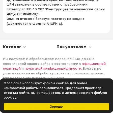
ШРН выполнен в соответствии с требованиями
стандарта IEC 60 297 "Конструкции механические серии
482,6 (19 дюймов)".
Задняя стенка в базовую поставку не входит
(докупается отдельно А-ШРН-х).
Каталог
Покупателям
Мы получаем и обрабатываем персональные данные
посетителей нашего сайта в соответствии с
официальной
политикой
и
политикой конфиденциальности
. Если вы не
даете согласия на обработку своих персональных данных,
вам необходимо покинуть наш сайт.
Этот сайт использует файлы cookies для более
© 2006 -2026 Интернет-магазин Лантек. Все права
комфортной работы пользователя. Продолжая просмотр
защищены.
страниц сайта, вы соглашаетесь с использованием файлов
cookies.
Хорошо
Главная
Каталог
Избранное
Профиль
0
₽