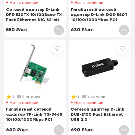
Нет в наличии
Нет в наличии
Сетевой адаптер D-Link
Гигабитный сетевой
DFE-530TX 10/100Base-TX
адаптер D-Link DGE-560T
Fast Ethernet NIC 32-bit
10/100/1000Mbps PCI
PCI E...
Express
550
₽
/
шт.
630
₽
/
шт.
0
0 оценок
0
0 оценок
Нет в наличии
Нет в наличии
Гигабитный сетевой
Сетевой адаптер D-Link
адаптер TP-Link TG-3468
DUB-E100 Fast Ethernet
10/100/1000Mbps PCI
USB 2.0
Express x1
640
₽
/
шт.
690
₽
/
шт.