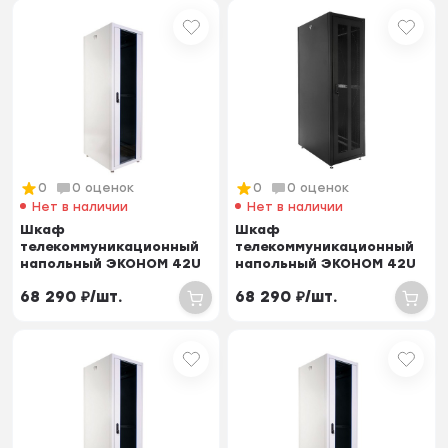
0
0 оценок
0
0 оценок
Нет в наличии
Нет в наличии
Шкаф
Шкаф
телекоммуникационный
телекоммуникационный
напольный ЭКОНОМ 42U
напольный ЭКОНОМ 42U
(600 × 1000) дверь
(600 × 1000) дверь
68 290
₽
/
шт.
68 290
₽
/
шт.
перфорирова...
перфорирова...