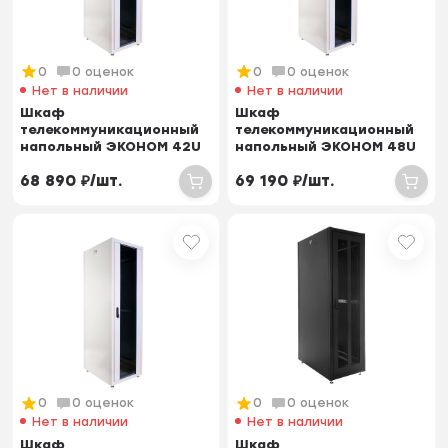
0
0 оценок
0
0 оценок
Нет в наличии
Нет в наличии
Шкаф
Шкаф
телекоммуникационный
телекоммуникационный
напольный ЭКОНОМ 42U
напольный ЭКОНОМ 48U
(600 × 1000) дверь
(600 × 800) дверь
68 890
₽
/
шт.
69 190
₽
/
шт.
стекло, две...
стекло, двер...
0
0 оценок
0
0 оценок
Нет в наличии
Нет в наличии
Шкаф
Шкаф