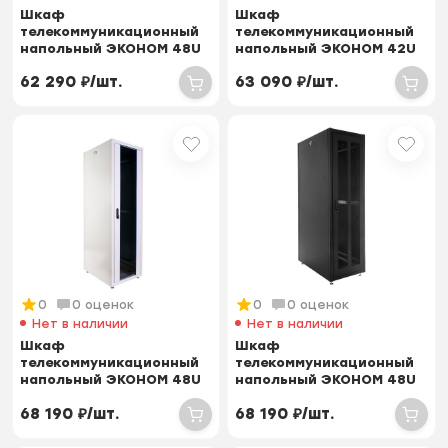
Шкаф
Шкаф
телекоммуникационный
телекоммуникационный
напольный ЭКОНОМ 48U
напольный ЭКОНОМ 42U
(600 × 600) дверь
(600 × 800) дверь
62 290
₽
/
шт.
63 090
₽
/
шт.
перфорирован...
стекло, двер...
0
0 оценок
0
0 оценок
Нет в наличии
Нет в наличии
Шкаф
Шкаф
телекоммуникационный
телекоммуникационный
напольный ЭКОНОМ 48U
напольный ЭКОНОМ 48U
(600 × 800) дверь
(600 × 800) дверь
68 190
₽
/
шт.
68 190
₽
/
шт.
перфорирован...
перфорирован...