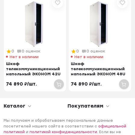
0
0 оценок
0
0 оценок
Нет в наличии
Нет в наличии
Шкаф
Шкаф
телекоммуникационный
телекоммуникационный
напольный ЭКОНОМ 42U
напольный ЭКОНОМ 48U
(800 × 800) дверь
(600 × 1000) дверь
74 890
₽
/
шт.
74 890
₽
/
шт.
стекло, двер...
стекло, две...
Каталог
Покупателям
Мы получаем и обрабатываем персональные данные
посетителей нашего сайта в соответствии с
официальной
политикой
и
политикой конфиденциальности
. Если вы не