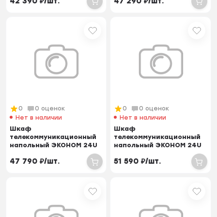
42 390
₽
/
шт.
47 290
₽
/
шт.
стекло, двер...
стекло, двер...
0
0 оценок
0
0 оценок
Нет в наличии
Нет в наличии
Шкаф
Шкаф
телекоммуникационный
телекоммуникационный
напольный ЭКОНОМ 24U
напольный ЭКОНОМ 24U
(600 × 800) дверь
(600 × 1000) дверь
47 790
₽
/
шт.
51 590
₽
/
шт.
стекло, двер...
стекло, две...