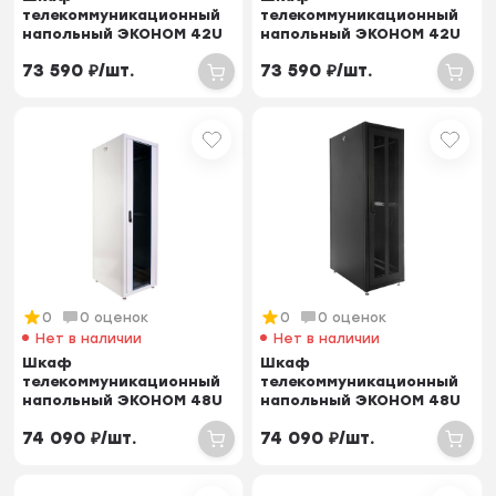
телекоммуникационный
телекоммуникационный
напольный ЭКОНОМ 42U
напольный ЭКОНОМ 42U
(800 × 800) дверь
(800 × 800) дверь
73 590
₽
/
шт.
73 590
₽
/
шт.
перфорирован...
перфорирован...
0
0 оценок
0
0 оценок
Нет в наличии
Нет в наличии
Шкаф
Шкаф
телекоммуникационный
телекоммуникационный
напольный ЭКОНОМ 48U
напольный ЭКОНОМ 48U
(600 × 1000) дверь
(600 × 1000) дверь
74 090
₽
/
шт.
74 090
₽
/
шт.
перфорирова...
перфорирова...