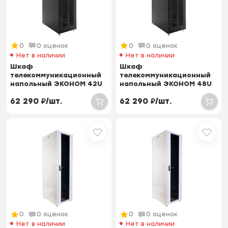
0
0 оценок
0
0 оценок
Нет в наличии
Нет в наличии
Шкаф
Шкаф
телекоммуникационный
телекоммуникационный
напольный ЭКОНОМ 42U
напольный ЭКОНОМ 48U
(600 × 800) дверь
(600 × 600) дверь
62 290
₽
/
шт.
62 290
₽
/
шт.
перфорирован...
перфорирован...
0
0 оценок
0
0 оценок
Нет в наличии
Нет в наличии