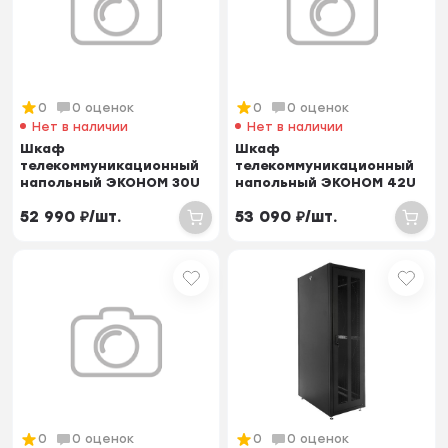
0
0 оценок
0
0 оценок
Нет в наличии
Нет в наличии
Шкаф
Шкаф
телекоммуникационный
телекоммуникационный
напольный ЭКОНОМ 30U
напольный ЭКОНОМ 42U
(600 × 800) дверь
(600 × 600) дверь металл
52 990
₽
/
шт.
53 090
₽
/
шт.
стекло, двер...
2 шт.
0
0 оценок
0
0 оценок