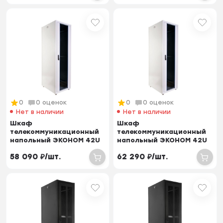
0
0 оценок
0
0 оценок
Нет в наличии
Нет в наличии
Шкаф
Шкаф
телекоммуникационный
телекоммуникационный
напольный ЭКОНОМ 42U
напольный ЭКОНОМ 42U
(600 × 600) дверь
(600 × 800) дверь
58 090
₽
/
шт.
62 290
₽
/
шт.
стекло, двер...
перфорирован...