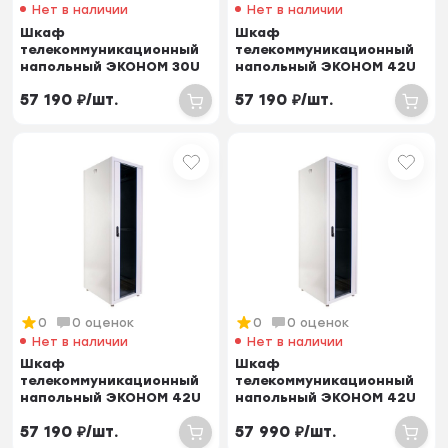
Нет в наличии
Нет в наличии
Шкаф
Шкаф
телекоммуникационный
телекоммуникационный
напольный ЭКОНОМ 30U
напольный ЭКОНОМ 42U
(600 × 1000) дверь
(600 × 600) дверь
57 190
₽
/
шт.
57 190
₽
/
шт.
стекло, две...
перфорирован...
0
0 оценок
0
0 оценок
Нет в наличии
Нет в наличии
Шкаф
Шкаф
телекоммуникационный
телекоммуникационный
напольный ЭКОНОМ 42U
напольный ЭКОНОМ 42U
(600 × 600) дверь
(600 × 800) дверь металл
57 190
₽
/
шт.
57 990
₽
/
шт.
перфорирован...
2 шт.