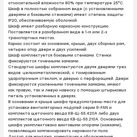
относительной влажности 80% при температуре 25°С.
Шкаф в полностью собранном виде (с установленными
дверями и боковыми стенками) имеет степень защиты
IP20, обеспечиваемую оболочкой.
Шкаф имеет разборную каркасную конструкцию.
Поставляется в разобранном виде в 1-м или 2-х
транспортных местах.
Каркас состоит из основания, крыши, двух сборных рам,
четырех опор двери и двух усилений.
Шкаф комплектуется боковыми стенками. Стенки
фиксируются точечными замками.
Стандартно шкафы комплектуются двумя дверями трех
видов: цельнометаллической, с тонированным
ударопрочным стеклом, и дверью с перфорацией. Двери
фиксируются усиленными точечными замками, имеют
как правую, так и левую навеску с помощью штырьковых
петель установленных в дверях.
В основании и крыше шкафа предусмотрены места для
установки вентиляторных модулей серии R-FAN и
комплекта щеточного ввода КВ-Щ-55.420А либо двух
комплектов щеточного ввода КВ-Щ-55.210А. Основание
шкафа укомплектовано винтовыми опорами (ножками),
позволяющих компенсировать неровности пола.
Доступ для монтажа, коммутации и обслуживания