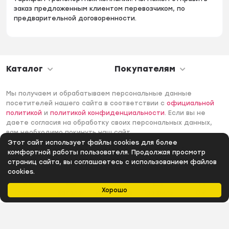
заказ предложенным клиентом перевозчиком, по
предварительной договоренности.
Каталог
Покупателям
Мы получаем и обрабатываем персональные данные
посетителей нашего сайта в соответствии с
официальной
политикой
и
политикой конфиденциальности
. Если вы не
даете согласия на обработку своих персональных данных,
вам необходимо покинуть наш сайт.
Этот сайт использует файлы cookies для более
© 2006 -2026 Интернет-магазин Лантек. Все права
комфортной работы пользователя. Продолжая просмотр
защищены.
страниц сайта, вы соглашаетесь с использованием файлов
cookies.
Хорошо
Главная
Каталог
Избранное
Профиль
0
₽