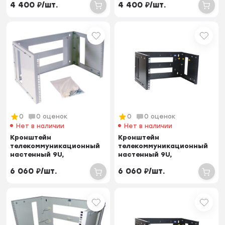
4 400
₽
/
шт.
4 400
₽
/
шт.
300-450 мм
300-450 мм,...
0
0 оценок
0
0 оценок
Нет в наличии
Нет в наличии
Кронштейн
Кронштейн
телекоммуникационный
телекоммуникационный
настенный 9U,
настенный 9U,
регулируемая глубина
регулируемая глубина
6 060
₽
/
шт.
6 060
₽
/
шт.
300-450 мм
300-450 мм,...