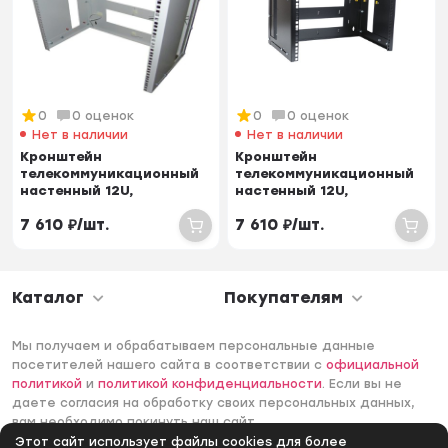
0
0 оценок
0
0 оценок
Нет в наличии
Нет в наличии
Кронштейн
Кронштейн
телекоммуникационный
телекоммуникационный
настенный 12U,
настенный 12U,
регулируемая глубина
регулируемая глубина
7 610
₽
/
шт.
7 610
₽
/
шт.
300-450 мм
300-450 мм...
Каталог
Покупателям
Мы получаем и обрабатываем персональные данные
посетителей нашего сайта в соответствии с
официальной
политикой
и
политикой конфиденциальности
. Если вы не
даете согласия на обработку своих персональных данных,
вам необходимо покинуть наш сайт.
Этот сайт использует файлы cookies для более