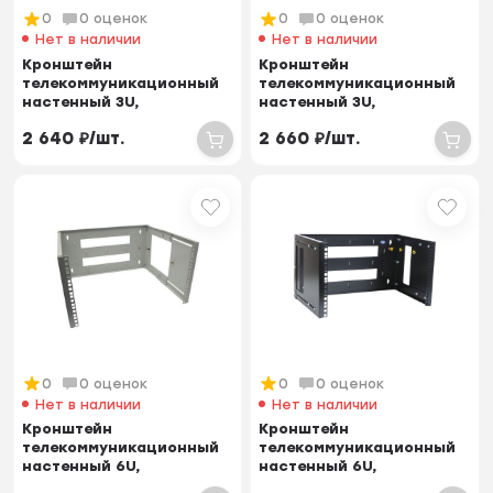
0
0 оценок
0
0 оценок
Нет в наличии
Нет в наличии
Кронштейн
Кронштейн
телекоммуникационный
телекоммуникационный
настенный 3U,
настенный 3U,
регулируемая глубина
регулируемая глубина
2 640
₽
/
шт.
2 660
₽
/
шт.
300-450 мм
300-450 мм,...
0
0 оценок
0
0 оценок
Нет в наличии
Нет в наличии
Кронштейн
Кронштейн
телекоммуникационный
телекоммуникационный
настенный 6U,
настенный 6U,
регулируемая глубина
регулируемая глубина