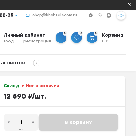
-22-35
shop@khabtelecom.ru
0
0
0
Личный кабинет
Корзина
вход
регистрация
0
₽
ых систем
Склад:
Нет в наличии
12 590
₽
/
шт.
В корзину
шт.