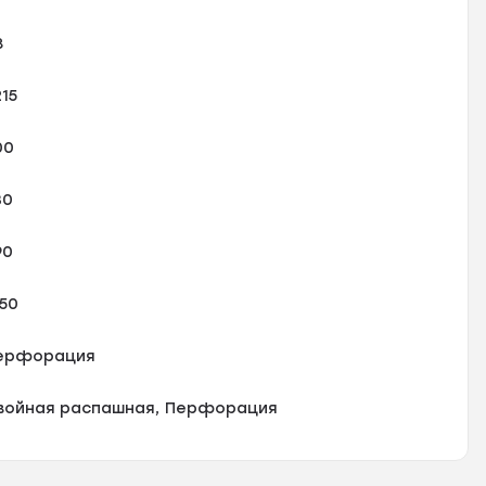
8
215
00
30
90
350
ерфорация
войная распашная, Перфорация