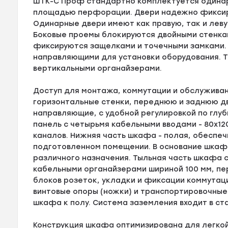
ШТК-С Проф стандартно комплектуется одинар
площадью перфорации. Двери надежно фиксир
Одинарные двери имеют как правую, так и левую
Боковые проемы блокируются двойными стенка
фиксируются защелками и точечными замками.
направляющими для установки оборудования. Т
вертикальными органайзерами.
Доступ для монтажа, коммутации и обслуживан
горизонтальные стенки, переднюю и заднюю д
направляющие, с удобной регулировкой по глуб
панель с четырьмя кабельными вводами - 80х1
каналов. Нижняя часть шкафа - полая, обеспеч
подготовленном помещении. В основание шкаф
различного назначения. Тыльная часть шкафа
кабельными органайзерами шириной 100 мм, п
блоков розеток, укладки и фиксации коммутац
винтовые опоры (ножки) и транспортировочные
шкафа к полу. Система заземления входит в с
Конструкция шкафа оптимизирована для легкой