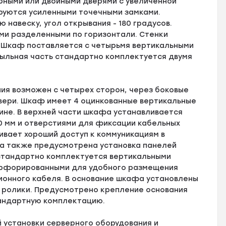
ными или двойными дверями с увеличенной
уются усиленными точечными замками.
 навеску, угол открывания - 180 градусов.
ми разделенными по горизонтали. Стенки
 Шкаф поставляется с четырьмя вертикальными
ыльная часть стандартно комплектуется двумя
ия возможен с четырех сторон, через боковые
вери. Шкаф имеет 4 оцинкованные вертикальные
ине. В верхней части шкафа устанавливается
20 мм и отверстиями для фиксации кабельных
ивает хороший доступ к коммуникациям в
а также предусмотрена установка панелей
 стандартно комплектуется вертикальными
ерфорированными для удобного размещения
ионного кабеля. В основание шкафа установлены
 ролики. Предусмотрено крепление основания
тандартную комплектацию.
 установки серверного оборудования и