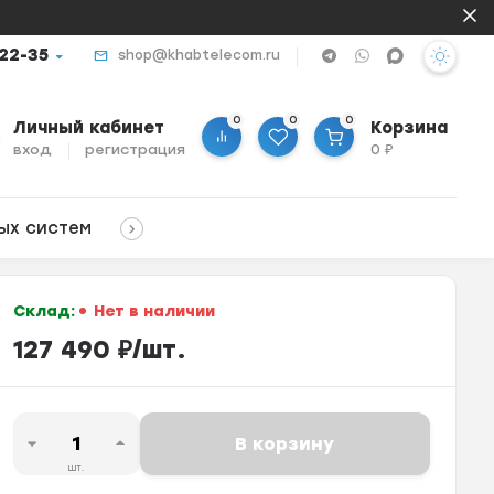
-22-35
shop@khabtelecom.ru
0
0
0
Личный кабинет
Корзина
вход
регистрация
0
₽
ых систем
Склад:
Нет в наличии
127 490
₽
/
шт.
В корзину
шт.