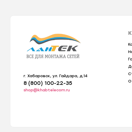
К
К
Н
Г
Д
С
г. Хабаровск, ул. Гайдара, д.14
О
8 (800) 100-22-35
shop@khabtelecom.ru