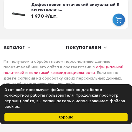
Дефектоскоп оптический визуальный 5
км металлич...
1 970
₽
/
шт.
Каталог
Покупателям
Мы получаем и обрабатываем персональные данные
посетителей нашего сайта в соответствии с
официальной
политикой
и
политикой конфиденциальности
. Если вы не
даете согласия на обработку своих персональных данных,
вам необходимо покинуть наш сайт.
Этот сайт использует файлы cookies для более
© 2006 -2026 Интернет-магазин Лантек. Все права
комфортной работы пользователя. Продолжая просмотр
защищены.
страниц сайта, вы соглашаетесь с использованием файлов
cookies.
Хорошо
Главная
Каталог
Избранное
Профиль
0
₽