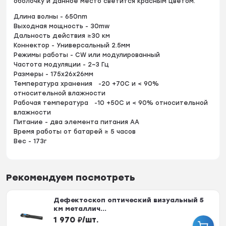
оболочку и данное место светится красным цветом.
Длина волны - 650nm
Выходная мощность - 30mw
Дальность действия ≥30 км
Коннектор - Универсальный 2.5мм
Режимы работы - CW или модулированный
Частота модуляции - 2~3 Гц
Размеры - 175x26x26мм
Температура хранения -20 +70С и < 90%
относительной влажности
Рабочая температура -10 +50С и < 90% относительной
влажности
Питание - два элемента питания АА
Время работы от батарей ≥ 5 часов
Вес - 173г
Рекомендуем посмотреть
Дефектоскоп оптический визуальный 5
км металлич...
1 970
₽
/
шт.