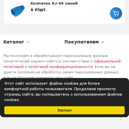
Колпачок RJ-45 синий
6
₽
/
шт.
Каталог
Покупателям
Мы получаем и обрабатываем персональные данные
посетителей нашего сайта в соответствии с
официальной
политикой
и
политикой конфиденциальности
. Если вы не
даете согласия на обработку своих персональных данных,
вам необходимо покинуть наш сайт.
Этот сайт использует файлы cookies для более
© 2006 -2026 Интернет-магазин Лантек. Все права
комфортной работы пользователя. Продолжая просмотр
защищены.
страниц сайта, вы соглашаетесь с использованием файлов
cookies.
Хорошо
Главная
Каталог
Избранное
Профиль
0
₽