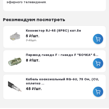
эфирного телевидения.
Рекомендуем посмотреть
Коннектор RJ-45 (8P8C) кат.5е
5
₽
/
шт.
7
₽
/
шт.
Переход гнездо F - гнездо F "БОЧКА" б...
8
₽
/
шт.
Кабель коаксиальный RG-6U, 75 Ом, (CU,
оплетка ...
45
₽
/
шт.