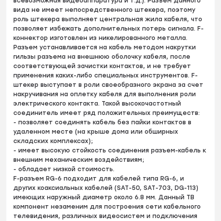
всевозможная видеоаппаратура и т.д.). Разъем данного
вида не имеет непосредственного штекера, поэтому
роль штекера выполняет центральная жила кабеля, что
позволяет избежать дополнительных потерь сигнала. F-
коннектор изготовлен из никелированного металла.
Разъем устанавливается на кабель методом накрутки
гильзы разъема на внешнюю оболочку кабеля, после
соответствующей зачистки контактов, и не требует
применения каких-либо специальных инструментов. F-
штекер выступает в роли своеобразного экрана за счет
накручивания на оплетку кабеля для выполнения роли
электрического контакта. Такой высокочастотный
соединитель имеет ряд положительных преимуществ:
- позволяет соединять кабель без пайки контактов в
удаленном месте (на крыше дома или обширных
складских комплексах);
- имеет высокую стойкость соединения разъем-кабель к
внешним механическим воздействиям;
- обладает низкой стоимость.
F-разъем RG-6 подходит для кабелей типа RG-6, и
других коаксиальных кабелей (SAT-50, SAT-703, DG-113)
имеющих наружный диаметр около 6.8 мм. Данный ТВ
компонент незаменим для построения сети кабельного
телевидения, различных видеосистем и подключения