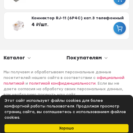
Коннектор RJ-11 (6P4C) кат.3 телефонный
4
₽
/
шт.
Каталог
Покупателям
Мы получаем и обрабатываем персональные данные
посетителей нашего сайта в соответствии с
официальной
политикой
и
политикой конфиденциальности
. Если вы не
даете согласия на обработку своих персональных данных,
вам необходимо покинуть наш сайт.
Этот сайт использует файлы cookies для более
© 2006 -2026 Интернет-магазин Лантек. Все права
комфортной работы пользователя. Продолжая просмотр
защищены.
страниц сайта, вы соглашаетесь с использованием файлов
cookies.
Хорошо
Главная
Каталог
Избранное
Профиль
0
₽