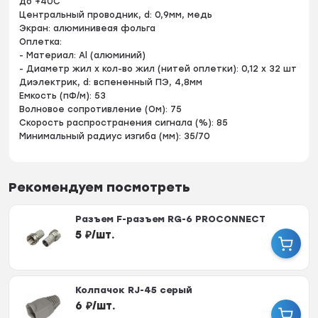
до +40С
Центральный проводник, d: 0,9мм, медь
Экран: алюминивеая фольга
Оплетка:
- Материал: Al (алюминий)
- Диаметр жил x кол-во жил (нитей оплетки): 0,12 x 32 шт
Диэлектрик, d: вспененный ПЭ, 4,8мм
Емкость (пФ/м): 53
Волновое сопротивление (Ом): 75
Скорость распространения сигнала (%): 85
Минимальный радиус изгиба (мм): 35/70
Рекомендуем посмотреть
Разъем F-разъем RG-6 PROCONNECT
5
₽
/
шт.
Колпачок RJ-45 серый
6
₽
/
шт.