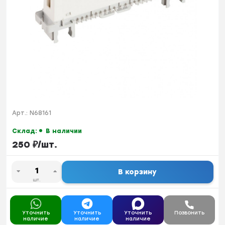
Арт.:
N68161
Склад:
В наличии
250
₽
/
шт.
В корзину
шт.
Уточнить
Уточнить
Уточнить
Позвонить
наличие
наличие
наличие