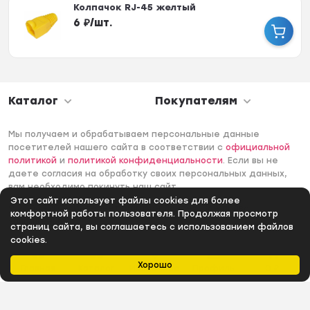
Колпачок RJ-45 желтый
6
₽
/
шт.
Каталог
Покупателям
Мы получаем и обрабатываем персональные данные
посетителей нашего сайта в соответствии с
официальной
политикой
и
политикой конфиденциальности
. Если вы не
даете согласия на обработку своих персональных данных,
вам необходимо покинуть наш сайт.
Этот сайт использует файлы cookies для более
© 2006 -2026 Интернет-магазин Лантек. Все права
комфортной работы пользователя. Продолжая просмотр
защищены.
страниц сайта, вы соглашаетесь с использованием файлов
cookies.
Хорошо
Главная
Каталог
Избранное
Профиль
0
₽