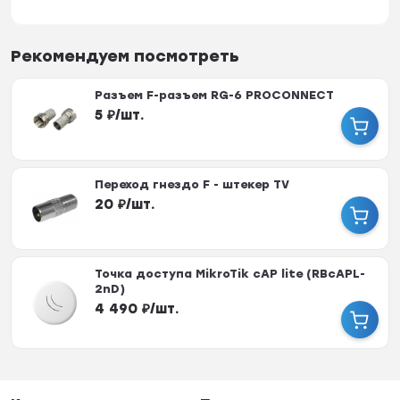
Рекомендуем посмотреть
Разъем F-разъем RG-6 PROCONNECT
5
₽
/
шт.
Переход гнездо F - штекер TV
20
₽
/
шт.
Точка доступа MikroTik cAP lite (RBcAPL-
2nD)
4 490
₽
/
шт.