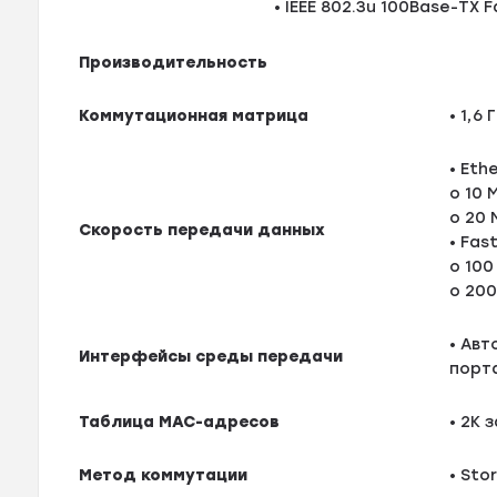
• IEEE 802.3u 100Base-TX 
Производительность
Коммутационная матрица
• 1,6 
• Eth
o 10 
o 20 
Скорость передачи данных
• Fas
o 100
o 200
• Ав
Интерфейсы среды передачи
порт
Таблица MAC-адресов
• 2K 
Метод коммутации
• Sto