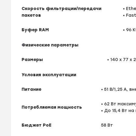
Скорость фильтрации/передачи
• Eth
пакетов
• Fas
Буфер RAM
• 96 
Физические параметры
Размеры
• 140 x 77 x 
Условия эксплуатации
Питание
• 51 В/1,25 А,
• 62 Вт максим
Потребляемая мощность
• До 15,4 Вт на
Бюджет PoE
58 Вт