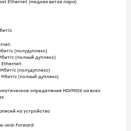
Fast Ethernet (медная витая пара)
Гбит/с
ernet:
Мбит/с (полудуплекс)
Мбит/с (полный дуплекс)
t Ethernet:
 Мбит/с (полудуплекс)
 Мбит/с (полный дуплекс)
томатическое определение MDI/MDIX на всех
ах
записей на устройство
re-and-forward