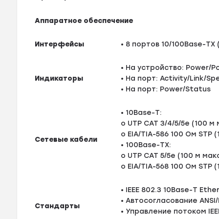
Аппаратное обеспечение
Интерфейсы
• 8 портов 10/100Base-TX
• На устройство: Power/P
Индикаторы
• На порт: Activity/Link/S
• На порт: Power/Status
• 10Base-T:
o UTP CAT 3/4/5/5e (100 м 
o EIA/TIA-586 100 Ом STP (
Сетевые кабели
• 100Base-TX:
o UTP CAT 5/5e (100 м макс
o EIA/TIA-568 100 Ом STP (
• IEEE 802.3 10Base-T Eth
• Автосогласование ANSI/
Стандарты
• Управление потоком IEE