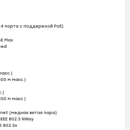
 (4 порта с поддержкой РоЕ)
oE Max
peed
макс.)
100 м макс.)
.)
100 м макс.)
ernet (медная витая пара)
IEEE 802.3 NWay
E 802.3x