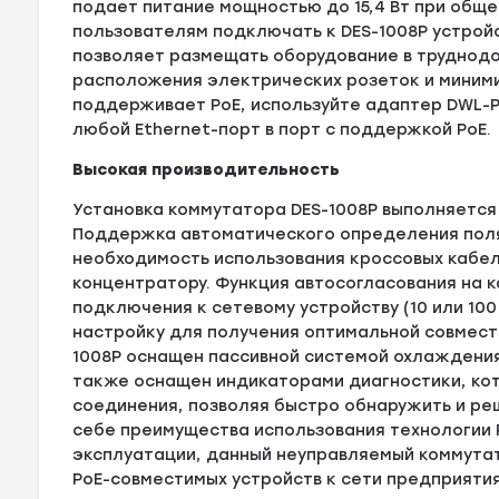
подает питание мощностью до 15,4 Вт при общ
пользователям подключать к DES-1008P устройс
позволяет размещать оборудование в труднодо
расположения электрических розеток и миними
поддерживает PoE, используйте адаптер DWL-
любой Ethernet-порт в порт с поддержкой PoE.
Высокая производительность
Установка коммутатора DES-1008P выполняется б
Поддержка автоматического определения поляр
необходимость использования кроссовых кабел
концентратору. Функция автосогласования на 
подключения к сетевому устройству (10 или 10
настройку для получения оптимальной совмест
1008P оснащен пассивной системой охлаждения
также оснащен индикаторами диагностики, ко
соединения, позволяя быстро обнаружить и ре
себе преимущества использования технологии 
эксплуатации, данный неуправляемый коммута
PoE-совместимых устройств к сети предприятия