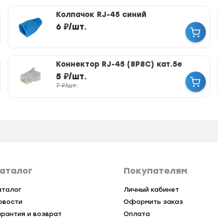
Колпачок RJ-45 синий
6
₽
/
шт.
Коннектор RJ-45 (8P8C) кат.5е
5
₽
/
шт.
7
₽
/
шт.
аталог
Покупателям
аталог
Личный кабинет
овости
Оформить заказ
арантия и возврат
Оплата