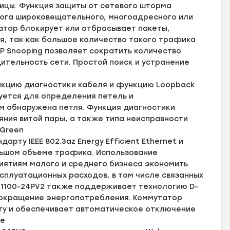
цы. Функция защиты от сетевого шторма
рога широковещательного, многоадресного или
атор блокирует или отбрасывает пакеты,
, так как большое количество такого трафика
MP Snooping позволяет сократить количество
ительность сети. Простой поиск и устранение
кцию диагностики кабеля и функцию Loopback
зуется для определения петель и
м обнаружена петля. Функция диагностики
ния витой пары, а также типа неисправности
 Green
рту IEEE 802.3az Energy Efficient Ethernet и
ьшом объеме трафика. Использование
риятиям малого и среднего бизнеса экономить
плуатационных расходов, в том числе связанных
-1100-24PV2 также поддерживает технологию D-
сокращение энергопотребления. Коммутатор
ту и обеспечивает автоматическое отключение
ие