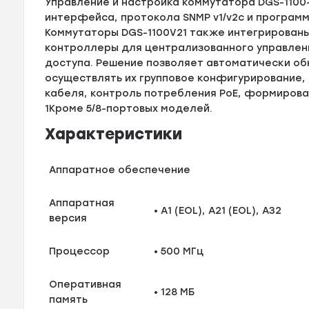
Управление и настройка коммутатора DGS-110
интерфейса, протокола SNMP v1/v2с и програм
Коммутаторы DGS-1100V21 также интегрированы
контроллеры для централизованного управлен
доступа. Решение позволяет автоматически об
осуществлять их групповое конфигурирование, 
кабеля, контроль потребления PoE, формироват
1Кроме 5/8-портовых моделей.
Характеристики
Аппаратное обеспечение
Аппаратная
• A1 (EOL), A21 (EOL), A32
версия
Процессор
• 500 МГц
Оперативная
• 128 МБ
память