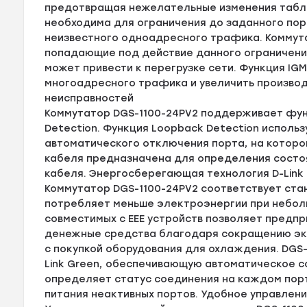
предотвращая нежелательные изменения табли
необходима для ограничения до заданного по
неизвестного одноадресного трафика. Коммут
попадающие под действие данного ограничения
может привести к перегрузке сети. Функция IG
многоадресного трафика и увеличить производ
неисправностей
Коммутатор DGS-1100-24PV2 поддерживает фун
Detection. Функция Loopback Detection исполь
автоматического отключения порта, на которо
кабеля предназначена для определения состоя
кабеля. Энергосберегающая технология D-Link
Коммутатор DGS-1100-24PV2 соответствует станда
потребляет меньше электроэнергии при небол
совместимых с EEE устройств позволяет предп
денежные средства благодаря сокращению экс
с покупкой оборудования для охлаждения. DGS
Link Green, обеспечивающую автоматическое 
определяет статус соединения на каждом пор
питания неактивных портов. Удобное управлен