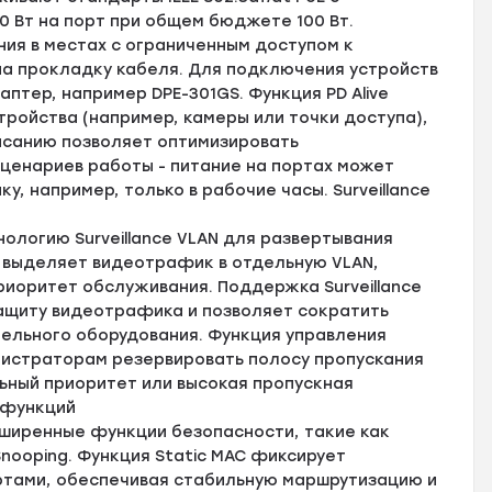
 Вт на порт при общем бюджете 100 Вт.
ия в местах с ограниченным доступом к
на прокладку кабеля. Для подключения устройств
птер, например DPE-301GS. Функция PD Alive
ройства (например, камеры или точки доступа),
писанию позволяет оптимизировать
сценариев работы - питание на портах может
, например, только в рабочие часы. Surveillance
ологию Surveillance VLAN для развертывания
выделяет видеотрафик в отдельную VLAN,
риоритет обслуживания. Поддержка Surveillance
ащиту видеотрафика и позволяет сократить
ельного оборудования. Функция управления
нистраторам резервировать полосу пропускания
ьный приоритет или высокая пропускная
 функций
ширенные функции безопасности, такие как
Snooping. Функция Static MAC фиксирует
тами, обеспечивая стабильную маршрутизацию и