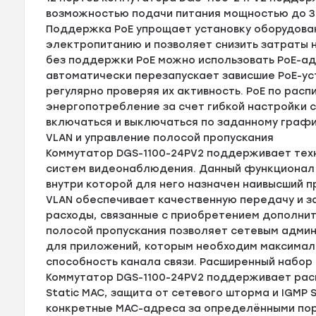
возможностью подачи питания мощностью до 30
Поддержка PoE упрощает установку оборудован
электропитанию и позволяет снизить затраты 
без поддержки PoE можно использовать PoE-ада
автоматически перезапускает зависшие PoE-уст
регулярно проверяя их активность. PoE по рас
энергопотребление за счет гибкой настройки 
включаться и выключаться по заданному графику
VLAN и управление полосой пропускания
Коммутатор DGS-1100-24PV2 поддерживает техн
систем видеонаблюдения. Данный функционал 
внутри которой для него назначен наивысший п
VLAN обеспечивает качественную передачу и з
расходы, связанные с приобретением дополнит
полосой пропускания позволяет сетевым адми
для приложений, которым необходим максимал
способность канала связи. Расширенный набор
Коммутатор DGS-1100-24PV2 поддерживает рас
Static MAC, защита от сетевого шторма и IGMP 
конкретные MAC-адреса за определёнными пор