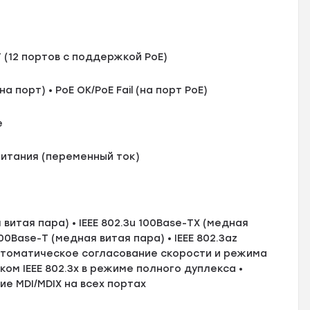
T (12 портов с поддержкой PoE)
(на порт) • PoE OK/PoE Fail (на порт PoE)
e
питания (переменный ток)
я витая пара) • IEEE 802.3u 100Base-TX (медная
000Base-T (медная витая пара) • IEEE 802.3az
• Автоматическое согласование скорости и режима
ком IEEE 802.3x в режиме полного дуплекса •
е MDI/MDIX на всех портах