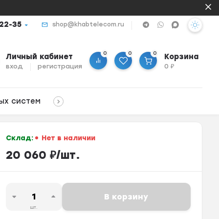
-22-35
shop@khabtelecom.ru
0
0
0
Личный кабинет
Корзина
вход
регистрация
0
₽
ых систем
Склад:
Нет в наличии
20 060
₽
/
шт.
В корзину
шт.