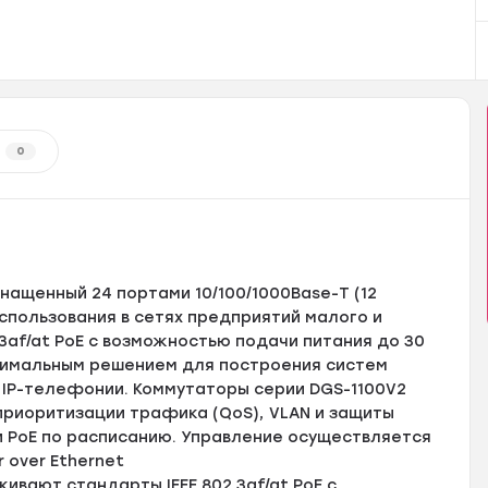
0
нащенный 24 портами 10/100/1000Base-T (12
спользования в сетях предприятий малого и
af/at PoE с возможностью подачи питания до 30
птимальным решением для построения систем
 IP-телефонии. Коммутаторы серии DGS-1100V2
риоритизации трафика (QoS), VLAN и защиты
и PoE по расписанию. Управление осуществляется
 over Ethernet
ивают стандарты IEEE 802.3af/at PoE c