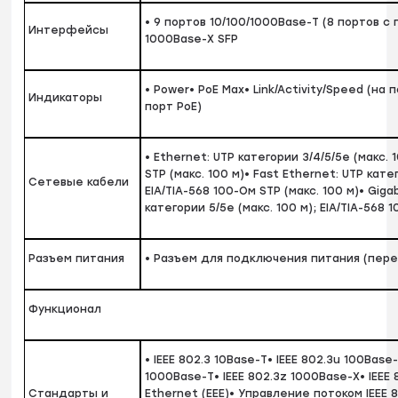
• 9 портов 10/100/1000Base-T (8 портов с
Интерфейсы
1000Base-X SFP
• Power• PoE Max• Link/Activity/Speed (на п
Индикаторы
порт PoE)
• Ethernet: UTP категории 3/4/5/5e (макс. 
STP (макс. 100 м)• Fast Ethernet: UTP катег
Сетевые кабели
EIA/TIA-568 100-Ом STP (макс. 100 м)• Giga
категории 5/5e (макс. 100 м); EIA/TIA-568 
Разъем питания
• Разъем для подключения питания (пер
Функционал
• IEEE 802.3 10Base-T• IEEE 802.3u 100Base
1000Base-T• IEEE 802.3z 1000Base-X• IEEE 
Стандарты и
Ethernet (EEE)• Управление потоком IEEE