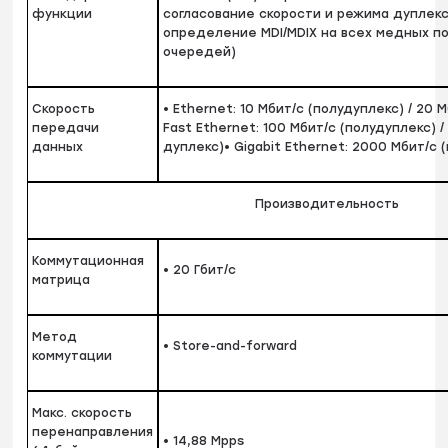
функции
согласование скорости и режима дуплек
определение MDI/MDIX на всех медных пор
очередей)
Скорость
• Ethernet: 10 Мбит/с (полудуплекс) / 20 
передачи
Fast Ethernet: 100 Мбит/с (полудуплекс) 
данных
дуплекс)• Gigabit Ethernet: 2000 Мбит/с 
Производительность
Коммутационная
• 20 Гбит/с
матрица
Метод
• Store-and-forward
коммутации
Макс. скорость
перенаправления
• 14,88 Mpps