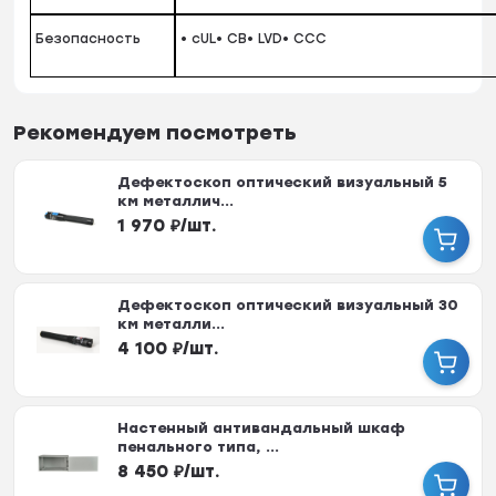
Безопасность
• cUL• CB• LVD• CCC
Рекомендуем посмотреть
Дефектоскоп оптический визуальный 5
км металлич...
1 970
₽
/
шт.
Дефектоскоп оптический визуальный 30
км металли...
4 100
₽
/
шт.
Настенный антивандальный шкаф
пенального типа, ...
8 450
₽
/
шт.