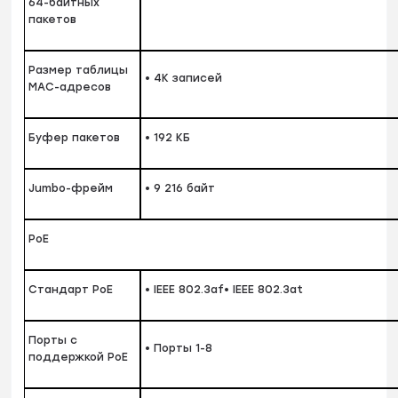
64-байтных
пакетов
Размер таблицы
• 4K записей
MAC-адресов
Буфер пакетов
• 192 КБ
Jumbo-фрейм
• 9 216 байт
PoE
Стандарт PoE
• IEEE 802.3af• IEEE 802.3at
Порты с
• Порты 1-8
поддержкой PoE