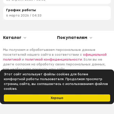
График работы
6 марта 2026 / 04:33
Каталог
Покупателям
Мы получаем и обрабатываем персональные данные
посетителей нашего сайта в соответствии с
официальной
политикой
и
политикой конфиденциальности
. Если вы не
даете согласия на обработку своих персональных данных,
вам необходимо покинуть наш сайт.
Этот сайт использует файлы cookies для более
© 2006 -2026 Интернет-магазин Лантек. Все права
комфортной работы пользователя. Продолжая просмотр
защищены.
страниц сайта, вы соглашаетесь с использованием файлов
cookies.
Хорошо
Главная
Каталог
Избранное
Профиль
0
₽