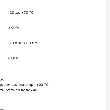
-20 до +70 °С
< 90%
120 х 33 х 30 мм
67,8 г
за;
овом волокне при +23 °С;
ти от типа волокна.
шт.