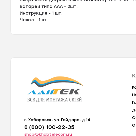
Батареи типа ААА - 2шт.
Инструкция - 1 шт.
Чехол - 1шт.
К
К
Н
Г
Д
С
г. Хабаровск, ул. Гайдара, д.14
О
8 (800) 100-22-35
shop@khabtelecom.ru