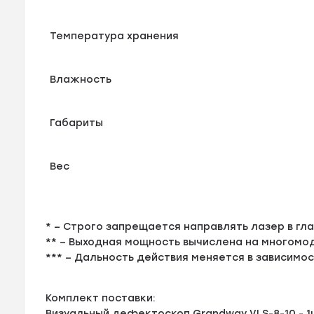
Температура хранения
Влажность
Габариты
Вес
* – Строго запрещается направлять лазер в гла
** – Выходная мощность вычислена на многомод
*** – Дальность действия меняется в зависимос
Комплект поставки:
Визуальный дефектоскоп Grandway VLS-8-10 - 1