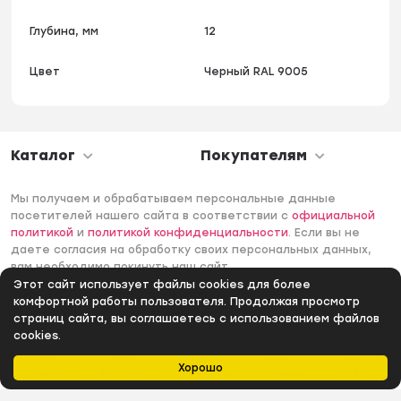
Глубина, мм
12
Цвет
Черный RAL 9005
Каталог
Покупателям
Мы получаем и обрабатываем персональные данные
посетителей нашего сайта в соответствии с
официальной
политикой
и
политикой конфиденциальности
. Если вы не
даете согласия на обработку своих персональных данных,
вам необходимо покинуть наш сайт.
Этот сайт использует файлы cookies для более
© 2006 -2026 Интернет-магазин Лантек. Все права
комфортной работы пользователя. Продолжая просмотр
защищены.
страниц сайта, вы соглашаетесь с использованием файлов
cookies.
Хорошо
Главная
Каталог
Избранное
Профиль
0
₽