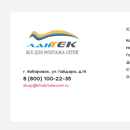
К
К
Н
Г
Д
С
г. Хабаровск, ул. Гайдара, д.14
О
8 (800) 100-22-35
shop@khabtelecom.ru