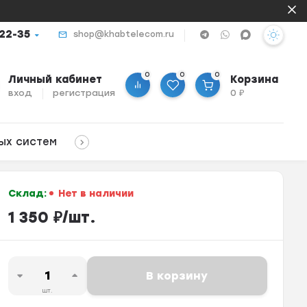
-22-35
shop@khabtelecom.ru
0
0
0
Личный кабинет
Корзина
вход
регистрация
0
₽
ых систем
Склад:
Нет в наличии
1 350
₽
/
шт.
В корзину
шт.