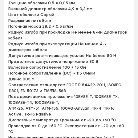
Толщина оболочки 0,5 ± 0,05 мм
Внешний диаметр оболочки 4,9 ± 0,3 мм
Цвет оболочки Серый
Разрывная нить Есть
Погонная масса 28,2 ± 0,5 кг/км
Радиус изгиба при прокладке Не менее 8-ми диаметров
кабеля
Радиус изгиба при эксплуатации Не менее 4-х
диаметров кабеля
Допустимое растягивающее усилие Не более 80 H
Предельное допустимое напряжение 80 В
Волновое сопротивление 100 ± 15 Ом
Погонное сопротивление (DC) ≤ 115 Ом/км
Длина 305 м
Соответствие стандартам ГОСТ Р 54429-2011, ISO/IEC
11801, EN 50173 и TIA/EIA-568
Поддерживаемые приложения 10BASE-T, 100BASE-TX,
100BASE-T4, 1000BASE-T,
ATM-25, ATM-51, ATM-155, 100VG-AnyLan, TR-4, TR-16
Active, TR-16 Passive
Диапазоны температур Хранение от -20 до +60 °C.
Прокладка от 0 до +50 °C. Эксплуатация от -20 до +60
°C
Индивидуальная упаковка Картонная коробка / по 2