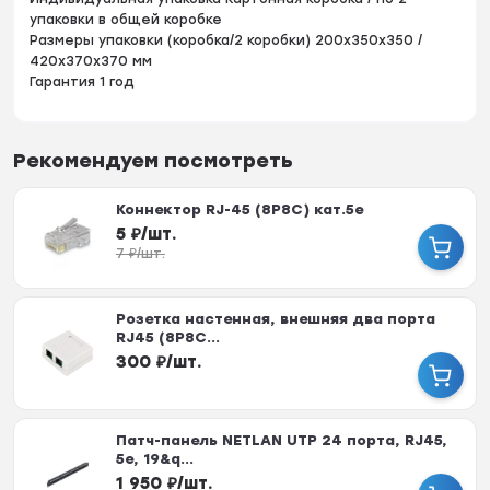
упаковки в общей коробке
Размеры упаковки (коробка/2 коробки) 200x350x350 /
420х370х370 мм
Гарантия 1 год
Рекомендуем посмотреть
Коннектор RJ-45 (8P8C) кат.5е
5
₽
/
шт.
7
₽
/
шт.
Розетка настенная, внешняя два порта
RJ45 (8P8C...
300
₽
/
шт.
Патч-панель NETLAN UTP 24 порта, RJ45,
5e, 19&q...
1 950
₽
/
шт.