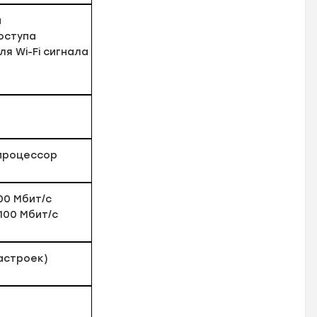
а
оступа
я Wi-Fi сигнала
процессор
100 Мбит/с
/100 Мбит/с
астроек)