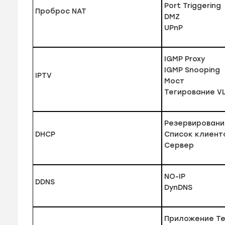
Port Triggering
Проброс NAT
DMZ
UPnP
IGMP Proxy
IGMP Snooping
IPTV
Мост
Тегирование V
Резервировани
DHCP
Список клиент
Сервер
NO-IP
DDNS
DynDNS
Приложение Te