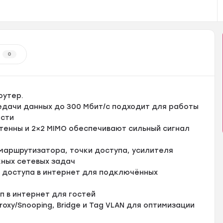
0
оутер.
едачи данных до 300 Мбит/с подходит для работы
ости
тенны и 2×2 MIMO обеспечивают сильный сигнал
аршрутизатора, точки доступа, усилителя
жных сетевых задач
 доступа в интернет для подключённых
п в интернет для гостей
oxy/Snooping, Bridge и Tag VLAN для оптимизации