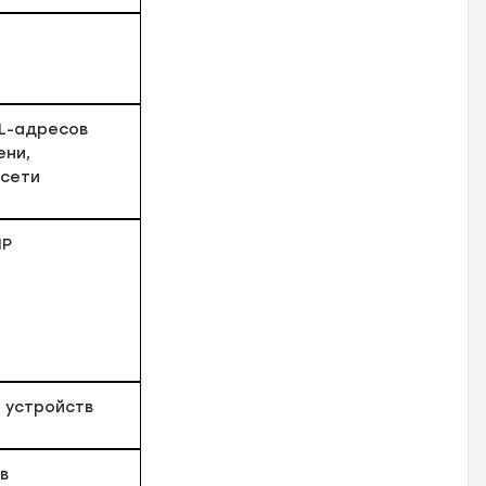
L-адресов
ени,
 сети
IP
 устройств
в