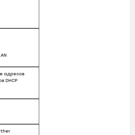
LAN
е адресов
ов DHCP
ther