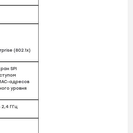
rise (802.1x)
ран SPI
ступом
 MAC-адресов
ого уровня
 2,4 ГГц