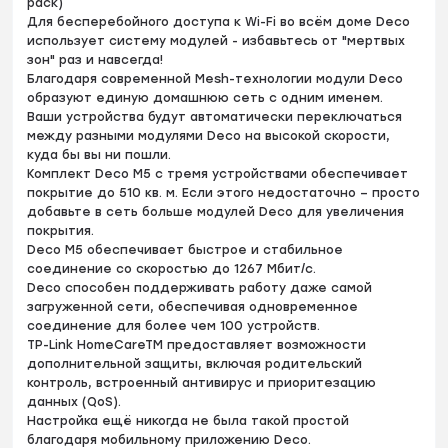
pack)
Для бесперебойного доступа к Wi-Fi во всём доме Deco
использует систему модулей - избавьтесь от "мертвых
зон" раз и навсегда!
Благодаря современной Mesh-технологии модули Deco
образуют единую домашнюю сеть с одним именем.
Ваши устройства будут автоматически переключаться
между разными модулями Deco на высокой скорости,
куда бы вы ни пошли.
Комплект Deco M5 с тремя устройствами обеспечивает
покрытие до 510 кв. м. Если этого недостаточно – просто
добавьте в сеть больше модулей Deco для увеличения
покрытия.
Deco M5 обеспечивает быстрое и стабильное
соединение со скоростью до 1267 Мбит/с.
Deco способен поддерживать работу даже самой
загруженной сети, обеспечивая одновременное
соединение для более чем 100 устройств.
TP-Link HomeCareTM предоставляет возможности
дополнительной защиты, включая родительский
контроль, встроенный антивирус и приоритезацию
данных (QoS).
Настройка ещё никогда не была такой простой
благодаря мобильному приложению Deco.