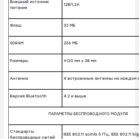
Внешний источник
12В/1,2А
питания
Флэш
32 МБ
SDRAM
256 МБ
Размеры
Φ120 мм x 38 мм
Антенна
4 встроенные антенны на каждом 
Версия Bluetooth
4.2 и выше
ПАРАМЕТРЫ БЕСПРОВОДНОГО МОДУЛЯ
Стандарты
IEEE 802.11 ac/n/a 5 ГГц, IEEE 802.11 b/
беспроводных сетей