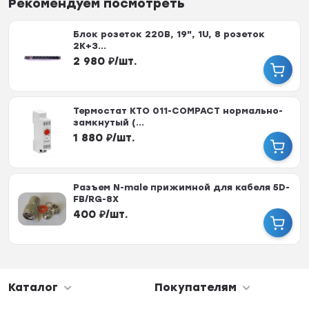
Рекомендуем посмотреть
Блок розеток 220В, 19", 1U, 8 розеток
2К+З...
2 980
₽
/
шт.
Термостат KTO 011-COMPACT нормально-
замкнутый (...
1 880
₽
/
шт.
Разъем N-male прижимной для кабеля 5D-
FB/RG-8X
400
₽
/
шт.
Каталог
Покупателям