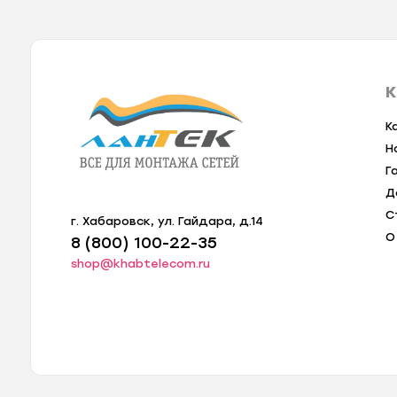
К
К
Н
Г
Д
С
г. Хабаровск, ул. Гайдара, д.14
О
8 (800) 100-22-35
shop@khabtelecom.ru