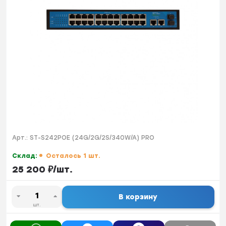
Арт.:
ST-S242POE (24G/2G/2S/340W/A) PRO
Склад:
Осталось 1 шт.
25 200
₽
/
шт.
В корзину
шт.