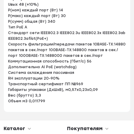
Uвых 48 (±10%)
Р(ном) каждый порт (Вт) 14
Р(макс) каждый порт (Вт) 30
Р(сумм) общая (Вт) 340
Тип РоЕ A
Стандарт сети IEEE802.3 IEEE802.3u IEEE802.3x IEEE802.3ab
IEEE802.3af/at(РоЕ+)
Скорость фильтрации/передачи пакетов 10BASE-TX:14880
пакетов в сек./порт 100BASE-TX:148800 пакетов в сек./
порт 1000BASE-TX:1488000 пакетов в сек./порт
Коммутационная способность (Гбит/с) 56
Дополнительно AI PoE (watchdog)
Система охлаждения пассивная
RH эксплуатации 20-90%
Транспортный сертификат ПП №969
Габариты упаковки (ДхШхВ), м0,57x0,23x0,09
Вес (брутто) 3,3
Объем м3 0,011799
Каталог
Покупателям