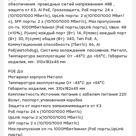
обеспечения проводных сетей напряжением 48В ,
защита от КЗ, AI PoE, Грозозащита, PoE порты: 24 х
(10/100/1000 Мбит/с), UpLink порты: 2 х(10/100/1000 Мбит/
с), SFP порты: 2 х (10/100/1000 Мбит/с), Max.пропускная
сп-ть: 1000Мбит/канал (PoE порты,UpLink порты), Uвых: 48
(±10%), Р(ном) каждый порт (Вт): 14, Р(макс) каждый порт
(Вт): 30, Р(сумм) общая (Вт): 340, Тип РоЕ: A,
Коммутационная способность (Гбит/с): 56, AI
PoE(watchdog), Система охлаждения: пассивная, Металл,
Температура эксплуатации: От -45°C до +55°C, Габариты
изделия, мм.: 310x182x45 мм
POE Да
Материал корпуса Металл
Температура эксплуатации От -45°C до +55°C
Габариты изделия, мм. 310x182x45 мм
Комплектность Источник питания с кабелем питания 220
Вольт, паспорт,упаковочная коробка
Защита от короткого замыканиязащита от КЗ
PoE порты 24 х (10/100/1000 Мбит/с)
UpLink порты 2 х(10/100/1000 Мбит/с)
SFP порты 2 х (10/100/1000 Мбит/с)
Max.пропускная сп-ть 1000Мбит/канал (PoE порты,UpLink
порты)