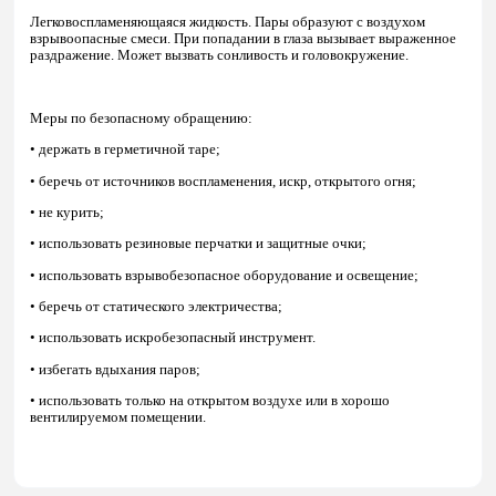
Легковоспламеняющаяся жидкость. Пары образуют с воздухом
взрывоопасные смеси. При попадании в глаза вызывает выраженное
раздражение. Может вызвать сонливость и головокружение.
Меры по безопасному обращению:
• держать в герметичной таре;
• беречь от источников воспламенения, искр, открытого огня;
• не курить;
• использовать резиновые перчатки и защитные очки;
• использовать взрывобезопасное оборудование и освещение;
• беречь от статического электричества;
• использовать искробезопасный инструмент.
• избегать вдыхания паров;
• использовать только на открытом воздухе или в хорошо
вентилируемом помещении.