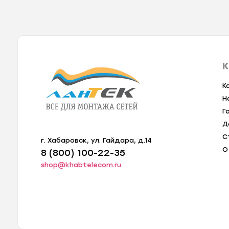
К
К
Н
Г
Д
С
г. Хабаровск, ул. Гайдара, д.14
О
8 (800) 100-22-35
shop@khabtelecom.ru