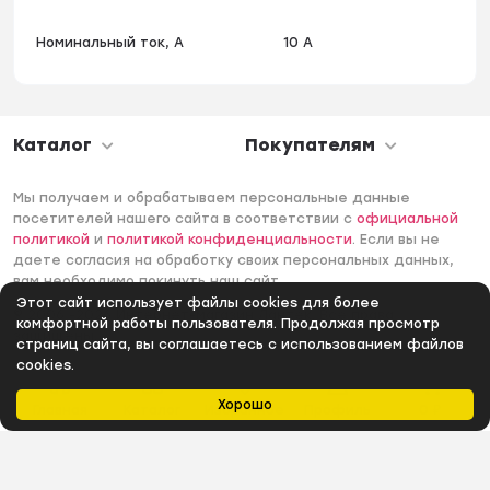
Номинальный ток, А
10 A
Каталог
Покупателям
Мы получаем и обрабатываем персональные данные
посетителей нашего сайта в соответствии с
официальной
политикой
и
политикой конфиденциальности
. Если вы не
даете согласия на обработку своих персональных данных,
вам необходимо покинуть наш сайт.
Этот сайт использует файлы cookies для более
© 2006 -2026 Интернет-магазин Лантек. Все права
комфортной работы пользователя. Продолжая просмотр
защищены.
страниц сайта, вы соглашаетесь с использованием файлов
cookies.
Хорошо
Главная
Каталог
Избранное
Профиль
0
₽