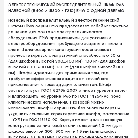
ЭЛЕКТРОТЕХНИЧЕСКИЙ РАСПРЕДЕЛИТЕЛЬНЫЙ ШКАФ IP66
НАВЕСНОЙ (В400 × Ш300 × Г210) EMW C ОДНОЙ ДВЕРЬЮ
Навесный распределительный электротехнический
шкафы Elbox серии EMW представляет собой компактное
решение для монтажа электротехнического
оборудования. EMW предназначен для установки
электрооборудования, требующего защиты от пыли и
влаги. Цельносварная конструкция обеспечивает
прочность корпуса с нагрузочной способностью 50 кг
(для шкафов высотой 300…400 мм), 100 кг (для шкафов
высотой 500…600 мм), 150 кг (для шкафов высотой 800
мм). Шкафы идеальны для применения там, где
требуется эффективная защита от случайного
прикосновения к токоведущим элементам. Шкаф
соответствует ГОСТ 52796-2007 и имеет уровень пыле-
и влагозащиты на уровне IP66 по ГОСТ 14254-96. Зона
климатического исполнения, в которой можно
использовать шкафы серии EMW без риска потерять/
ухудшить основные характеристики шкафа, максимальна
— УХЛ1 по ГОСТ15150-90. Корпус имеет цельносварную
конструкцию из листовой стали толщиной 1,0 мм (для
шкафов высотой 300…500 мм) и 1,5 мм (для шкафов
высотой 600…800 мм). Покрытие: полимерно-порошковая