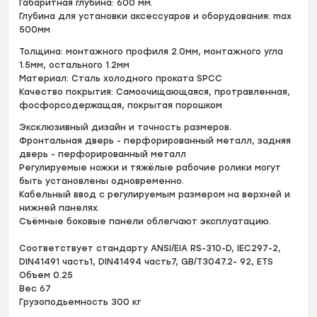
Габаритная глубина: 600 мм.
Глубина для установки аксессуаров и оборудования: max
500мм
Толщина: монтажного профиля 2.0мм, монтажного угла
1.5мм, остального 1.2мм
Материал: Сталь холодного проката SPCC
Качество покрытия: Самоочищающаяся, протравленная,
фосфорсодержащая, покрытая порошком
Эксклюзивный дизайн и точность размеров.
Фронтальная дверь - перфорированный металл, задняя
дверь - перфорированный металл
Регулируемые ножки и тяжёлые рабочие ролики могут
быть установлены одновременно.
Кабельный ввод с регулируемым размером на верхней и
нижней панелях.
Съёмные боковые панели облегчают эксплуатацию.
Соответствует стандарту ANSI/EIA RS-310-D, IEC297-2,
DIN41491 часть1, DIN41494 часть7, GB/T3047.2- 92, ETS
Объем 0.25
Вес 67
Грузоподьемность 300 кг