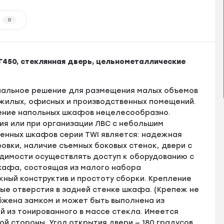
0
450, стеклянная дверь, цельнометаллические
ональное решение для размещения малых объемов
 жилых, офисных и производственных помещений.
ение напольных шкафов нецелесообразно.
я или при организации ЛВС с небольшим
енных шкафов серии TWI является: надежная
овки, наличие съемных боковых стенок, двери с
димости осуществлять доступ к оборудованию с
кафа, состоящая из малого набора
ный конструктив и простоту сборки. Крепление
е отверстия в задней стенке шкафа. (Крепеж не
бжена замком и может быть выполнена из
й из тонированного в массе стекла. Имеется
ой стороны. Угол открытия двери — 180 градусов.