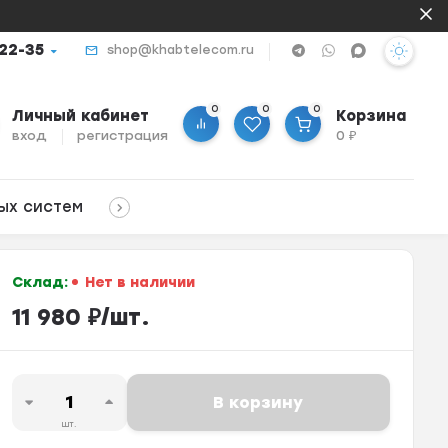
-22-35
shop@khabtelecom.ru
0
0
0
Личный кабинет
Корзина
вход
регистрация
0
₽
ых систем
Склад:
Нет в наличии
11 980
₽
/
шт.
В корзину
шт.