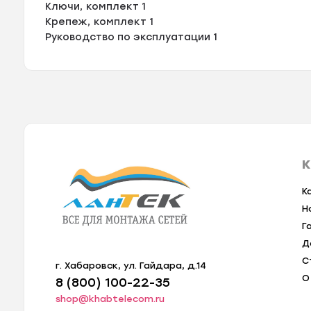
Ключи, комплект 1
Крепеж, комплект 1
Руководство по эксплуатации 1
К
К
Н
Г
Д
С
г. Хабаровск, ул. Гайдара, д.14
О
8 (800) 100-22-35
shop@khabtelecom.ru