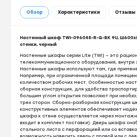
Обзор
Характеристики
Отзывы
Настенный шкаф TWI-096045-R-G-BK 9U, Ш600хГ
стенки, черный
Настенные шкафы серии Lite (TWI) — это раци
телекоммуникационного оборудования, внутри
Настенные шкафы используют там, где примен
Например, при ограниченной площади помещени
количеством рабочих мест. Особенностью наст
сборная конструкция, для удобства траспортир
большим углом открытия позволяют при необхо
трех сторон. Сборно-разборная конструкция ш
конструктивных элементов обеспечивает надеж
шкафа к стене осуществляется через монтажны
входит в комплект поставки). Дверь шкафа сна
стального листа с перфорацией или со вставко
возможность навесить дверь с правой или с лев