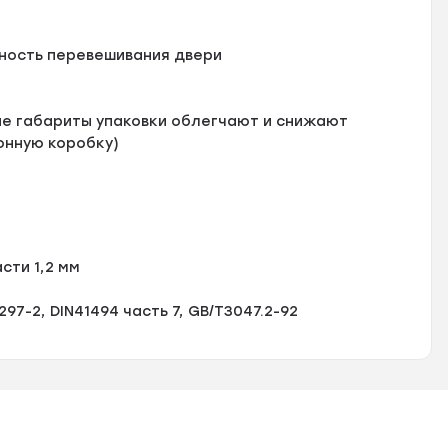
жность перевешивания двери
ые габариты упаковки облегчают и снижают
тонную коробку)
сти 1,2 мм
C297-2, DIN41494 часть 7, GB/T3047.2-92