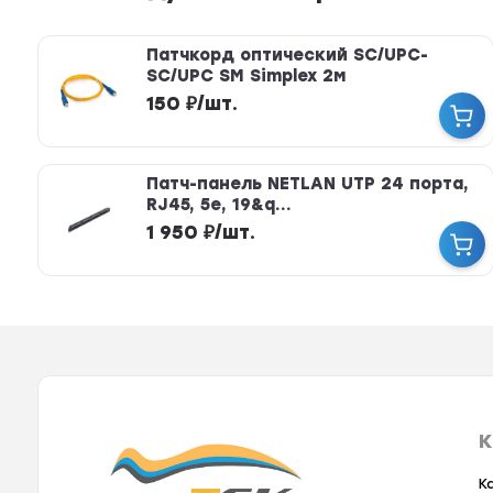
Патчкорд оптический SC/UPC-
SC/UPC SM Simplex 2м
150
₽
/
шт.
Патч-панель NETLAN UTP 24 порта,
RJ45, 5e, 19&q...
1 950
₽
/
шт.
К
К