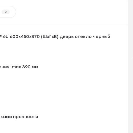
0
 6U 600x450x370 (ШxГxВ) дверь стекло черный
ания: max 390 мм
иками прочности