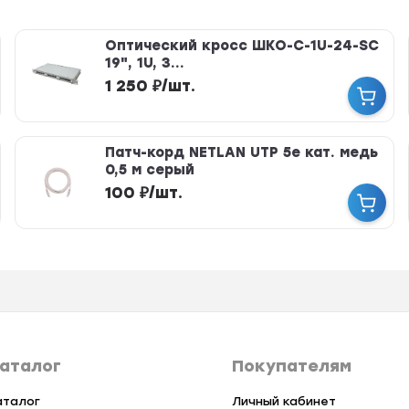
Оптический кросс ШКО-С-1U-24-SC
19", 1U, 3...
1 250
₽
/
шт.
Патч-корд NETLAN UTP 5e кат. медь
0,5 м серый
100
₽
/
шт.
аталог
Покупателям
аталог
Личный кабинет