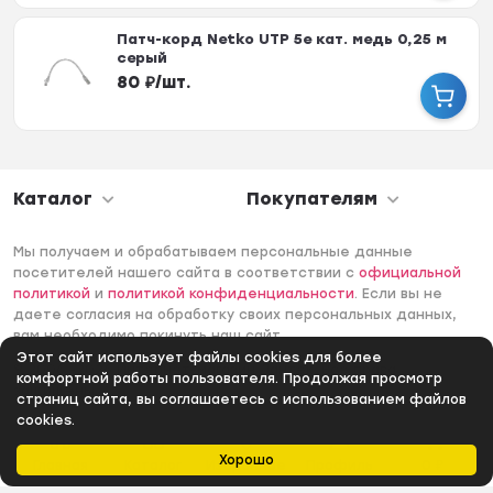
Патч-корд Netko UTP 5e кат. медь 0,25 м
серый
80
₽
/
шт.
Каталог
Покупателям
Мы получаем и обрабатываем персональные данные
посетителей нашего сайта в соответствии с
официальной
политикой
и
политикой конфиденциальности
. Если вы не
даете согласия на обработку своих персональных данных,
вам необходимо покинуть наш сайт.
Этот сайт использует файлы cookies для более
© 2006 -2026 Интернет-магазин Лантек. Все права
комфортной работы пользователя. Продолжая просмотр
защищены.
страниц сайта, вы соглашаетесь с использованием файлов
cookies.
Хорошо
Главная
Каталог
Избранное
Профиль
0
₽