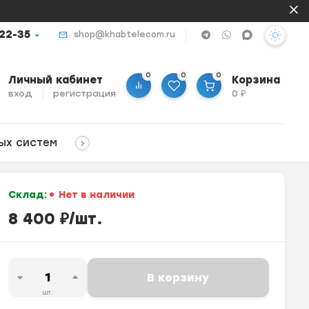
-22-35
shop@khabtelecom.ru
0
0
0
Личный кабинет
Корзина
вход
регистрация
0
₽
ых систем
Склад:
Нет в наличии
8 400
₽
/
шт.
В корзину
шт.