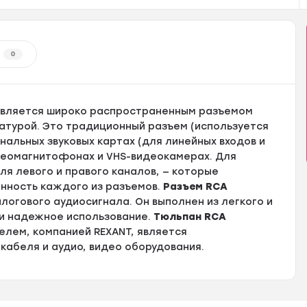
0
является широко распространенным разъемом
ратурой. Это традиционный разъем (используется
альных звуковых картах (для линейных входов и
идеомагнитофонах и VHS-видеокамерах. Для
ля левого и правого каналов, — которые
нность каждого из разъемов.
Разъем RCA
огового аудиосигнала. Он выполнен из легкого и
 и надежное использование.
Тюльпан RCA
елем, компанией REXANT, является
абеля и аудио, видео оборудования.