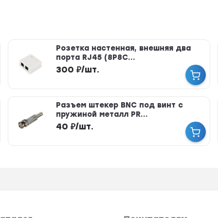
Розетка настенная, внешняя два
порта RJ45 (8P8C...
300
₽
/
шт.
Разъем штекер BNC под винт с
пружиной металл PR...
40
₽
/
шт.