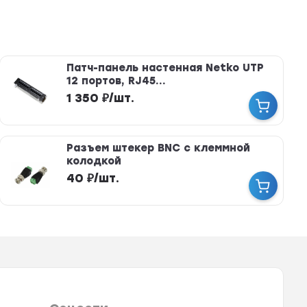
Патч-панель настенная Netko UTP
12 портов, RJ45...
1 350
₽
/
шт.
Разъем штекер BNC с клеммной
колодкой
40
₽
/
шт.