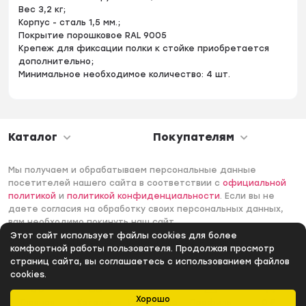
Вес 3,2 кг;
Корпус - сталь 1,5 мм.;
Покрытие порошковое RAL 9005
Крепеж для фиксации полки к стойке приобретается
дополнительно;
Минимальное необходимое количество: 4 шт.
Каталог
Покупателям
Мы получаем и обрабатываем персональные данные
посетителей нашего сайта в соответствии с
официальной
политикой
и
политикой конфиденциальности
. Если вы не
даете согласия на обработку своих персональных данных,
вам необходимо покинуть наш сайт.
Этот сайт использует файлы cookies для более
© 2006 -2026 Интернет-магазин Лантек. Все права
комфортной работы пользователя. Продолжая просмотр
защищены.
страниц сайта, вы соглашаетесь с использованием файлов
cookies.
Хорошо
Главная
Каталог
Избранное
Профиль
0
₽