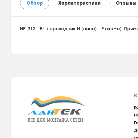
Обзор
Характеристики
Отзывы
NF-312 - ВЧ переходник N (папа) - F (мама). Прям
К
К
Н
Г
Д