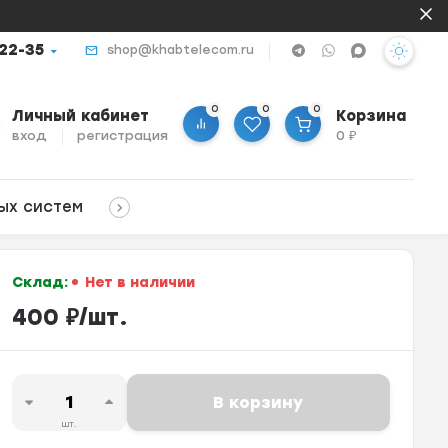
-22-35
shop@khabtelecom.ru
0
0
0
Личный кабинет
Корзина
вход
регистрация
0
₽
ых систем
Склад:
Нет в наличии
400
₽
/
шт.
В корзину
шт.