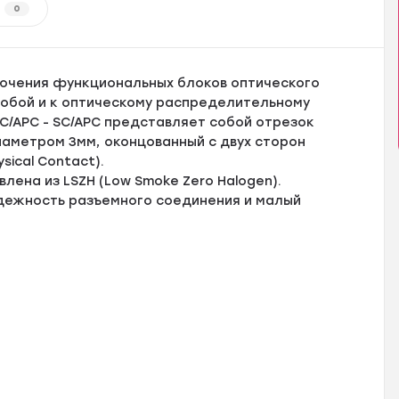
0
ючения функциональных блоков оптического
обой и к оптическому распределительному
C/APC - SC/APC представляет собой отрезок
иаметром 3мм, оконцованный с двух сторон
sical Contact).
лена из LSZH (Low Smoke Zero Halogen).
дежность разъемного соединения и малый