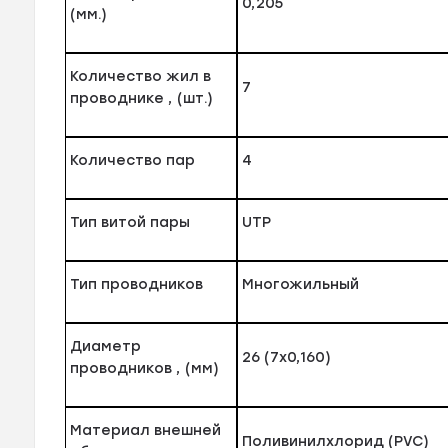
0,205
(мм.)
Количество жил в
7
проводнике , (шт.)
Количество пар
4
Тип витой пары
UTP
Тип проводников
Многожильный
Диаметр
26 (7х0,160)
проводников , (мм)
Материал внешней
Поливинилхлорид (PVC)