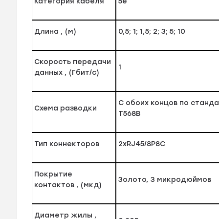
Категория кабеля
5е
Длина , (м)
0,5; 1; 1,5; 2; 3; 5; 10
Скорость передачи
1
данных , (Гбит/с)
С обоих концов по станд
Схема разводки
T568B
Тип коннекторов
2xRJ45/8P8C
Покрытие
Золото, 3 микродюймов
контактов , (мкд)
Диаметр жилы ,