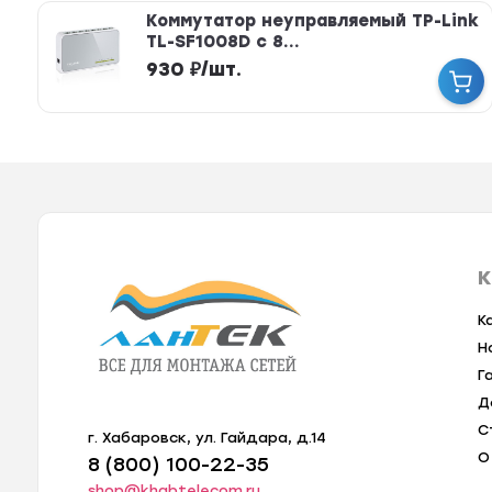
Коммутатор неуправляемый TP-Link
TL-SF1008D с 8...
930
₽
/
шт.
К
К
Н
Г
Д
С
г. Хабаровск, ул. Гайдара, д.14
О
8 (800) 100-22-35
shop@khabtelecom.ru