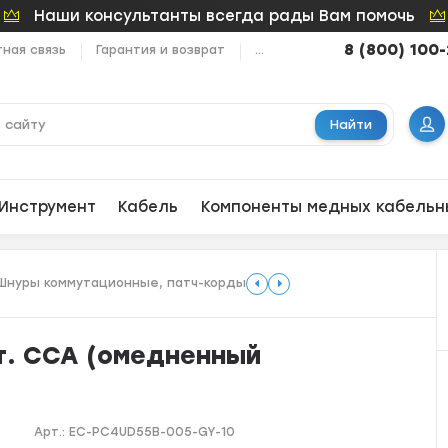
Наши консультанты всегда рады Вам помочь
8 (800) 100
ная связь
Гарантия и возврат
...
Найти
Инструмент
Кабель
Компоненты медных кабельн
Шнуры коммутационные, патч-корды
т. CCA (омедненный
Арт.:
EC-PC4UD55B-005-GY-10