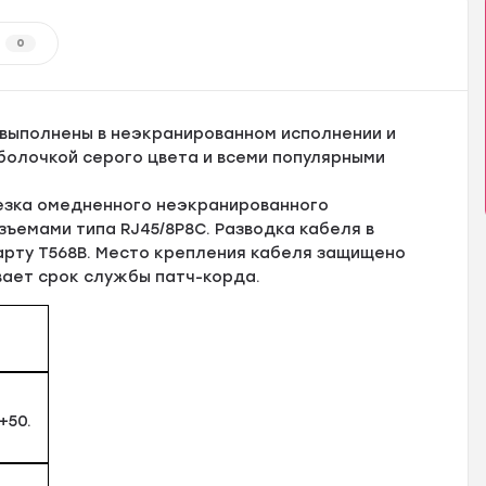
0
 выполнены в неэкранированном исполнении и
болочкой серого цвета и всеми популярными
езка омедненного неэкранированного
ъемами типа RJ45/8P8C. Разводка кабеля в
арту T568B. Место крепления кабеля защищено
вает срок службы патч-корда.
+50.