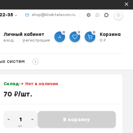
-22-35
shop@khabtelecom.ru
0
0
0
Личный кабинет
Корзина
вход
регистрация
0
₽
ых систем
Склад:
Нет в наличии
70
₽
/
шт.
В корзину
шт.