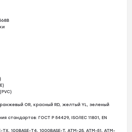
568B
ки
)
E)
(PVC)
 оранжевый OR, красный RD, желтый YL, зеленый
стандартов: ГОСТ Р 54429, ISO/IEC 11801, EN
X, 100BASE-T4, 1000BASE-T, ATM-25, ATM-51, ATM-