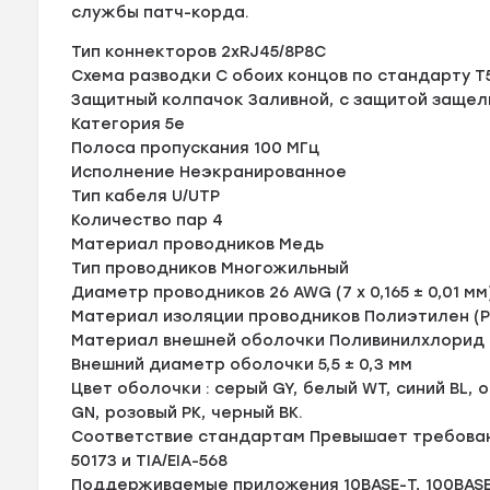
службы патч-корда.
Тип коннекторов 2xRJ45/8P8C
Схема разводки С обоих концов по стандарту T
Защитный колпачок Заливной, с защитой защел
Категория 5e
Полоса пропускания 100 МГц
Исполнение Неэкранированное
Тип кабеля U/UTP
Количество пар 4
Материал проводников Медь
Тип проводников Многожильный
Диаметр проводников 26 AWG (7 х 0,165 ± 0,01 мм
Материал изоляции проводников Полиэтилен (P
Материал внешней оболочки Поливинилхлорид 
Внешний диаметр оболочки 5,5 ± 0,3 мм
Цвет оболочки : серый GY, белый WT, синий BL,
GN, розовый PK, черный BK.
Соответствие стандартам Превышает требования 
50173 и TIA/EIA-568
Поддерживаемые приложения 10BASE-T, 100BASE-T