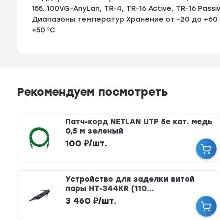
155, 100VG-AnyLan, TR-4, TR-16 Active, TR-16 Passi
Диапазоны температур Хранение от -20 до +60 º
+50 ºС
Рекомендуем посмотреть
Патч-корд NETLAN UTP 5e кат. медь
0,5 м зеленый
100
₽
/
шт.
Устройство для заделки витой
пары HT-344KR (110...
3 460
₽
/
шт.