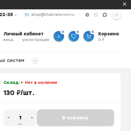
-22-35
shop@khabtelecom.ru
0
0
0
Личный кабинет
Корзина
вход
регистрация
0
₽
ых систем
Склад:
Нет в наличии
130
₽
/
шт.
В корзину
шт.