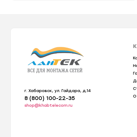
К
К
Н
Г
Д
С
г. Хабаровск, ул. Гайдара, д.14
О
8 (800) 100-22-35
shop@khabtelecom.ru