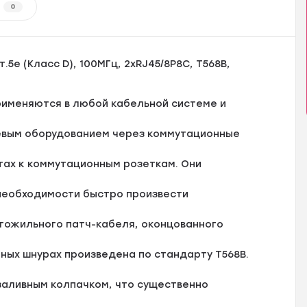
0
5е (Класс D), 100МГц, 2хRJ45/8P8C, T568B,
рименяются в любой кабельной системе и
тевым оборудованием через коммутационные
тах к коммутационным розеткам. Они
необходимости быстро произвести
гожильного патч-кабеля, оконцованного
нных шнурах произведена по стандарту T568B.
заливным колпачком, что существенно