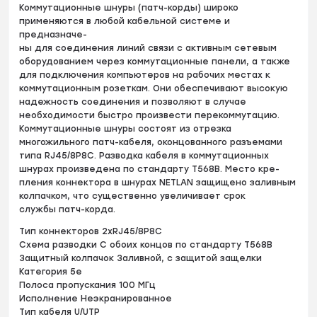
Коммутационные шнуры (патч-корды) широко
применяются в любой кабельной системе и
предназначе-
ны для соединения линий связи с активным сетевым
оборудованием через коммутационные панели, а также
для подключения компьютеров на рабочих местах к
коммутационным розеткам. Они обеспечивают высокую
надежность соединения и позволяют в случае
необходимости быстро произвести перекоммутацию.
Коммутационные шнуры состоят из отрезка
многожильного патч-кабеля, оконцованного разъемами
типа RJ45/8P8C. Разводка кабеля в коммутационных
шнурах произведена по стандарту T568B. Место кре-
пления коннектора в шнурах NETLAN защищено заливным
колпачком, что существенно увеличивает срок
службы патч-корда.
Тип коннекторов 2xRJ45/8P8C
Схема разводки С обоих концов по стандарту T568B
Защитный колпачок Заливной, с защитой защелки
Категория 5e
Полоса пропускания 100 МГц
Исполнение Неэкранированное
Тип кабеля U/UTP