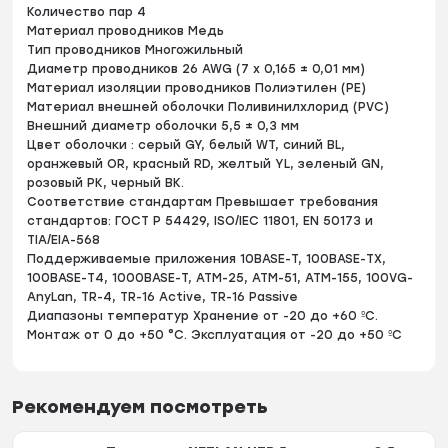
Количество пар 4
Материал проводников Медь
Тип проводников Многожильный
Диаметр проводников 26 AWG (7 х 0,165 ± 0,01 мм)
Материал изоляции проводников Полиэтилен (PE)
Материал внешней оболочки Поливинилхлорид (PVC)
Внешний диаметр оболочки 5,5 ± 0,3 мм
Цвет оболочки : серый GY, белый WT, синий BL,
оранжевый OR, красный RD, желтый YL, зеленый GN,
розовый PK, черный BK.
Соответствие стандартам Превышает требования
стандартов: ГОСТ Р 54429, ISO/IEC 11801, EN 50173 и
TIA/EIA-568
Поддерживаемые приложения 10BASE-T, 100BASE-TX,
100BASE-T4, 1000BASE-T, ATM-25, ATM-51, ATM-155, 100VG-
AnyLan, TR-4, TR-16 Active, TR-16 Passive
Диапазоны температур Хранение от -20 до +60 ºС.
Монтаж от 0 до +50 °C. Эксплуатация от -20 до +50 ºС
Рекомендуем посмотреть